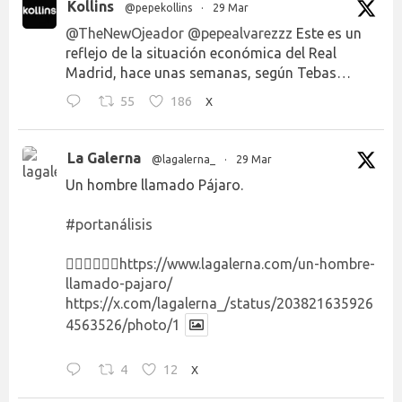
Kollins
@pepekollins
·
29 Mar
@TheNewOjeador
@pepealvarezzz
Este es un
reflejo de la situación económica del Real
Madrid, hace unas semanas, según Tebas…
55
186
X
La Galerna
@lagalerna_
·
29 Mar
Un hombre llamado Pájaro.
#portanálisis
👉🏻👉🏻👉🏻
https://www.lagalerna.com/un-hombre-
llamado-pajaro/
https://x.com/lagalerna_/status/203821635926
4563526/photo/1
4
12
X