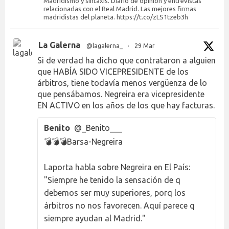
Madridismo y sintaxis. Diario de opinión y entrevistas
relacionadas con el Real Madrid. Las mejores firmas
madridistas del planeta. https://t.co/zLS1tzeb3h
La Galerna
@lagalerna_
·
29 Mar
Si de verdad ha dicho que contrataron a alguien
que HABÍA SIDO VICEPRESIDENTE de los
árbitros, tiene todavía menos vergüenza de lo
que pensábamos. Negreira era vicepresidente
EN ACTIVO en los años de los que hay facturas.
Benito
@_Benito___
💣💣💣Barsa-Negreira
Laporta habla sobre Negreira en El País:
"Siempre he tenido la sensación de q
debemos ser muy superiores, porq los
árbitros no nos favorecen. Aquí parece q
siempre ayudan al Madrid."