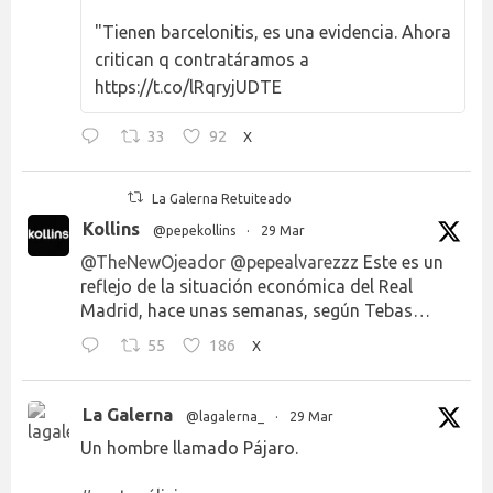
"Tienen barcelonitis, es una evidencia. Ahora
critican q contratáramos a
https://t.co/lRqryjUDTE
33
92
X
La Galerna Retuiteado
Kollins
@pepekollins
·
29 Mar
@TheNewOjeador
@pepealvarezzz
Este es un
reflejo de la situación económica del Real
Madrid, hace unas semanas, según Tebas…
55
186
X
La Galerna
@lagalerna_
·
29 Mar
Un hombre llamado Pájaro.