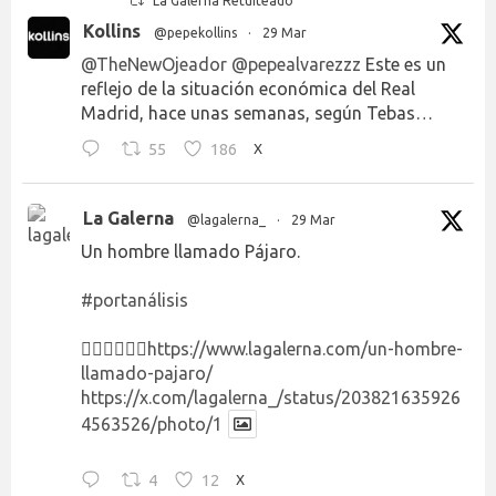
La Galerna Retuiteado
Kollins
@pepekollins
·
29 Mar
@TheNewOjeador
@pepealvarezzz
Este es un
reflejo de la situación económica del Real
Madrid, hace unas semanas, según Tebas…
55
186
X
La Galerna
@lagalerna_
·
29 Mar
Un hombre llamado Pájaro.
#portanálisis
👉🏻👉🏻👉🏻
https://www.lagalerna.com/un-hombre-
llamado-pajaro/
https://x.com/lagalerna_/status/203821635926
4563526/photo/1
4
12
X