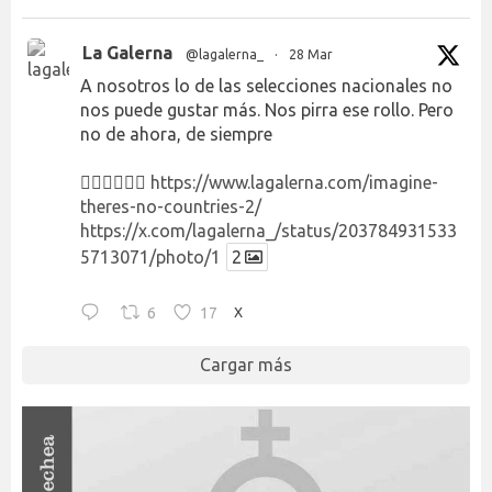
La Galerna
@lagalerna_
·
28 Mar
A nosotros lo de las selecciones nacionales no
nos puede gustar más. Nos pirra ese rollo. Pero
no de ahora, de siempre
👉🏻👉🏻👉🏻
https://www.lagalerna.com/imagine-
theres-no-countries-2/
https://x.com/lagalerna_/status/203784931533
5713071/photo/1
2
6
17
X
Cargar más