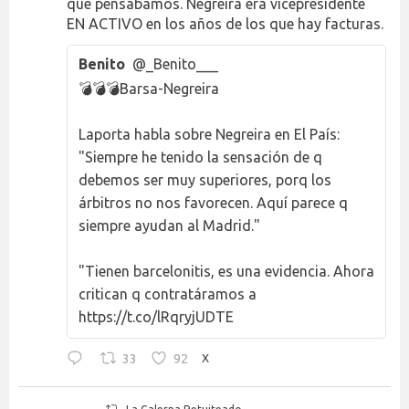
que pensábamos. Negreira era vicepresidente
EN ACTIVO en los años de los que hay facturas.
Benito
@_Benito___
💣💣💣Barsa-Negreira
Laporta habla sobre Negreira en El País:
"Siempre he tenido la sensación de q
debemos ser muy superiores, porq los
árbitros no nos favorecen. Aquí parece q
siempre ayudan al Madrid."
"Tienen barcelonitis, es una evidencia. Ahora
critican q contratáramos a
https://t.co/lRqryjUDTE
33
92
X