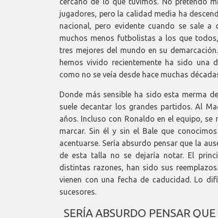
cercano de lo que tuvimos. No pretendo m
jugadores, pero la calidad media ha descend
nacional, pero evidente cuando se sale a 
muchos menos futbolistas a los que todos
tres mejores del mundo en su demarcación. E
hemos vivido recientemente ha sido una d
como no se veía desde hace muchas década
Donde más sensible ha sido esta merma de ni
suele decantar los grandes partidos. Al M
años. Incluso con Ronaldo en el equipo, se
marcar. Sin él y sin el Bale que conocimo
acentuarse. Sería absurdo pensar que la au
de esta talla no se dejaría notar. El pri
distintas razones, han sido sus reemplazos.
vienen con una fecha de caducidad. Lo difí
sucesores.
SERÍA ABSURDO PENSAR QUE