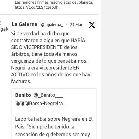
Las mejores firmas madridistas del planeta.
https://t.co/zLS1tzeb3h
La Galerna
@lagalerna_
·
29 Mar
Si de verdad ha dicho que
contrataron a alguien que HABÍA
SIDO VICEPRESIDENTE de los
árbitros, tiene todavía menos
vergüenza de lo que pensábamos.
Negreira era vicepresidente EN
ACTIVO en los años de los que hay
facturas.
Benito
@_Benito___
💣💣💣Barsa-Negreira
Laporta habla sobre Negreira en El
País: "Siempre he tenido la
sensación de q debemos ser muy