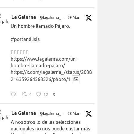
La Galerna
@lagalerna_
·
29 Mar
Un hombre llamado Pájaro.
#portanálisis
👉🏻👉🏻👉🏻
https://www.lagalerna.com/un-
hombre-llamado-pajaro/
https://x.com/lagalerna_/status/2038
216359264563526/photo/1
4
12
X
La Galerna
@lagalerna_
·
28 Mar
A nosotros lo de las selecciones
nacionales no nos puede gustar más.