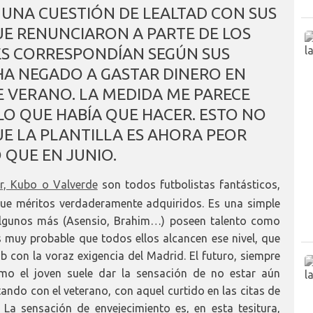
UNA CUESTIÓN DE LEALTAD CON SUS
UE RENUNCIARON A PARTE DE LOS
S CORRESPONDÍAN SEGÚN SUS
HA NEGADO A GASTAR DINERO EN
E VERANO. LA MEDIDA ME PARECE
LO QUE HABÍA QUE HACER. ESTO NO
UE LA PLANTILLA ES AHORA PEOR
 QUE EN JUNIO.
er, Kubo o Valverde
son todos futbolistas fantásticos,
ue méritos verdaderamente adquiridos. Es una simple
algunos más (Asensio, Brahim…) poseen talento como
 es muy probable que todos ellos alcancen ese nivel, que
b con la voraz exigencia del Madrid. El futuro, siempre
mo el joven suele dar la sensación de no estar aún
tando con el veterano, con aquel curtido en las citas de
 La sensación de envejecimiento es, en esta tesitura,