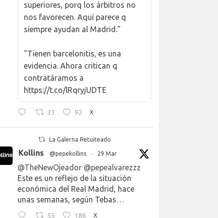
superiores, porq los árbitros no
nos favorecen. Aquí parece q
siempre ayudan al Madrid."
"Tienen barcelonitis, es una
evidencia. Ahora critican q
contratáramos a
https://t.co/lRqryjUDTE
33
92
X
La Galerna Retuiteado
Kollins
@pepekollins
·
29 Mar
@TheNewOjeador
@pepealvarezzz
Este es un reflejo de la situación
económica del Real Madrid, hace
unas semanas, según Tebas…
55
186
X