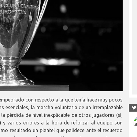
a empeorado con respecto a la que tenía hace muy pocos
tas esenciales, la marcha voluntaria de un irremplazable
 pérdida de nivel inexplicable de otros jugadores (sí,
) y varios errores a la hora de reforzar al equipo son
o resultado un plantel que palidece ante el recuerdo