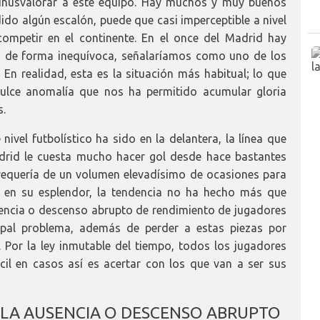
inusvalorar a este equipo. Hay muchos y muy buenos
ido algún escalón, puede que casi imperceptible a nivel
competir en el continente. En el once del Madrid hay
, de forma inequívoca, señalaríamos como uno de los
n realidad, esta es la situación más habitual; lo que
ulce anomalía que nos ha permitido acumular gloria
s.
vel futbolístico ha sido en la delantera, la línea que
adrid le cuesta mucho hacer gol desde hace bastantes
 requería de un volumen elevadísimo de ocasiones para
s en su esplendor, la tendencia no ha hecho más que
sencia o descenso abrupto de rendimiento de jugadores
ncipal problema, además de perder a estas piezas por
 Por la ley inmutable del tiempo, todos los jugadores
cil en casos así es acertar con los que van a ser sus
 LA AUSENCIA O DESCENSO ABRUPTO