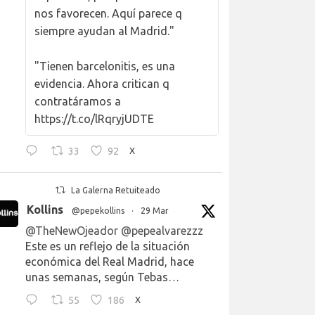
nos favorecen. Aquí parece q
siempre ayudan al Madrid."
"Tienen barcelonitis, es una
evidencia. Ahora critican q
contratáramos a
https://t.co/lRqryjUDTE
33
92
X
La Galerna Retuiteado
Kollins
@pepekollins
·
29 Mar
@TheNewOjeador
@pepealvarezzz
Este es un reflejo de la situación
económica del Real Madrid, hace
unas semanas, según Tebas…
55
186
X