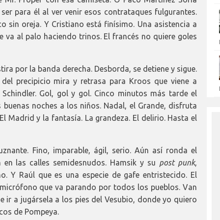
er para él al ver venir esos contrataques fulgurantes.
o sin oreja. Y Cristiano está finísimo. Una asistencia a
e va al palo haciendo trinos. El francés no quiere goles
stira por la banda derecha. Desborda, se detiene y sigue.
del precipicio mira y retrasa para Kroos que viene a
chindler. Gol, gol y gol. Cinco minutos más tarde el
s buenas noches a los niños. Nadal, el Grande, disfruta
 Madrid y la fantasía. La grandeza. El delirio. Hasta el
znante. Fino, imparable, ágil, serio. Aún así ronda el
n en las calles semidesnudos. Hamsik y su
post punk
,
o. Y Raúl que es una especie de gafe entristecido. El
n micrófono que va parando por todos los pueblos. Van
ue ir a jugársela a los pies del Vesubio, donde yo quiero
icos de Pompeya.