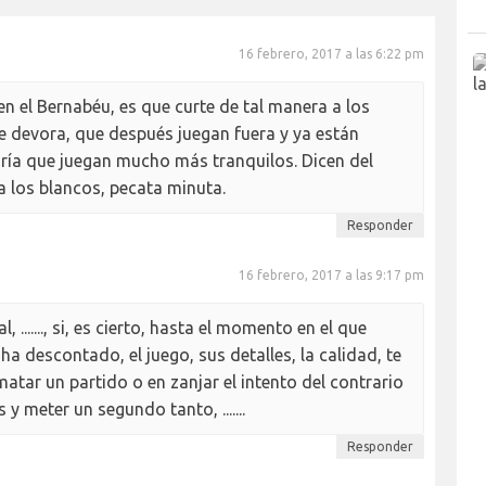
16 febrero, 2017 a las 6:22 pm
n el Bernabéu, es que curte de tal manera a los
e devora, que después juegan fuera y ya están
iría que juegan mucho más tranquilos. Dicen del
a los blancos, pecata minuta.
Responder
16 febrero, 2017 a las 9:17 pm
 ......., si, es cierto, hasta el momento en el que
a descontado, el juego, sus detalles, la calidad, te
atar un partido o en zanjar el intento del contrario
y meter un segundo tanto, .......
Responder