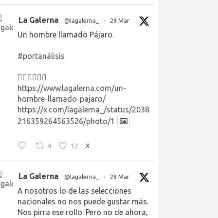
La Galerna
@lagalerna_
·
29 Mar
Un hombre llamado Pájaro.
#portanálisis
👉🏻👉🏻👉🏻
https://www.lagalerna.com/un-
hombre-llamado-pajaro/
https://x.com/lagalerna_/status/2038
216359264563526/photo/1
4
12
X
La Galerna
@lagalerna_
·
28 Mar
A nosotros lo de las selecciones
nacionales no nos puede gustar más.
Nos pirra ese rollo. Pero no de ahora,