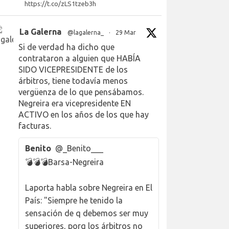
https://t.co/zLS1tzeb3h
La Galerna
@lagalerna_
·
29 Mar
Si de verdad ha dicho que
contrataron a alguien que HABÍA
SIDO VICEPRESIDENTE de los
árbitros, tiene todavía menos
vergüenza de lo que pensábamos.
Negreira era vicepresidente EN
ACTIVO en los años de los que hay
facturas.
Benito
@_Benito___
💣💣💣Barsa-Negreira
Laporta habla sobre Negreira en El
País: "Siempre he tenido la
sensación de q debemos ser muy
superiores, porq los árbitros no