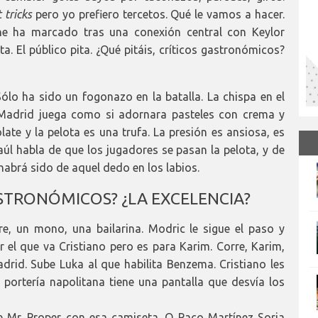
 tricks
pero yo prefiero tercetos. Qué le vamos a hacer.
gne ha marcado tras una conexión central con Keylor
ta. El público pita. ¿Qué pitáis, críticos gastronómicos?
lo ha sido un fogonazo en la batalla. La chispa en el
Madrid juega como si adornara pasteles con crema y
ate y la pelota es una trufa. La presión es ansiosa, es
úl habla de que los jugadores se pasan la pelota, y de
habrá sido de aquel dedo en los labios.
GASTRONÓMICOS? ¿LA EXCELENCIA?
e, un mono, una bailarina. Modric le sigue el paso y
or el que va Cristiano pero es para Karim. Corre, Karim,
adrid. Sube Luka al que habilita Benzema. Cristiano les
a portería napolitana tiene una pantalla que desvía los
e Mr. Proper con esa camiseta. O Paco Martínez Soria