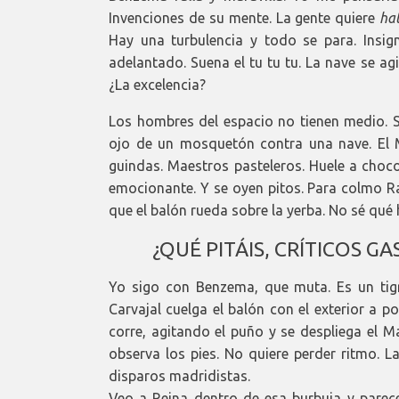
Invenciones de su mente. La gente quiere
hat
Hay una turbulencia y todo se para. Insi
adelantado. Suena el tu tu tu. La nave se agi
¿La excelencia?
Los hombres del espacio no tienen medio. Só
ojo de un mosquetón contra una nave. El 
guindas. Maestros pasteleros. Huele a chocol
emocionante. Y se oyen pitos. Para colmo Ra
que el balón rueda sobre la yerba. No sé qué 
¿QUÉ PITÁIS, CRÍTICOS 
Yo sigo con Benzema, que muta. Es un tigr
Carvajal cuelga el balón con el exterior a p
corre, agitando el puño y se despliega el M
observa los pies. No quiere perder ritmo. L
disparos madridistas.
Veo a Reina dentro de esa burbuja y parec