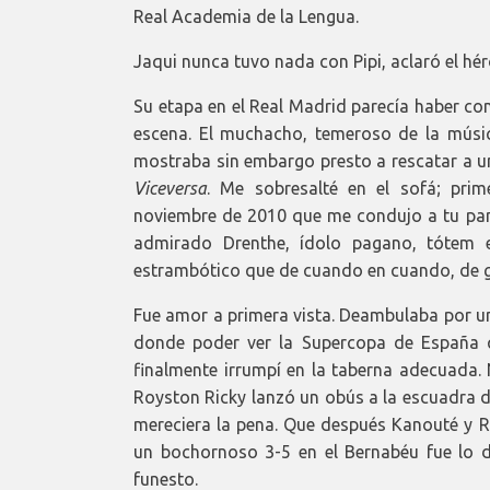
Real Academia de la Lengua.
Jaqui nunca tuvo nada con Pipi, aclaró el hér
Su etapa en el Real Madrid parecía haber co
escena. El muchacho, temeroso de la músic
mostraba sin embargo presto a rescatar a u
Viceversa
. Me sobresalté en el sofá; pri
noviembre de 2010 que me condujo a tu pant
admirado Drenthe, ídolo pagano, tótem es
estrambótico que de cuando en cuando, de ge
Fue amor a primera vista. Deambulaba por un
donde poder ver la Supercopa de España q
finalmente irrumpí en la taberna adecuada.
Royston Ricky lanzó un obús a la escuadra d
mereciera la pena. Que después Kanouté y R
un bochornoso 3-5 en el Bernabéu fue lo 
funesto.