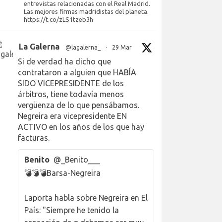
entrevistas relacionadas con el Real Madrid.
Las mejores firmas madridistas del planeta.
https://t.co/zLS1tzeb3h
La Galerna
@lagalerna_
·
29 Mar
Si de verdad ha dicho que
contrataron a alguien que HABÍA
SIDO VICEPRESIDENTE de los
árbitros, tiene todavía menos
vergüenza de lo que pensábamos.
Negreira era vicepresidente EN
ACTIVO en los años de los que hay
facturas.
Benito
@_Benito___
💣💣💣Barsa-Negreira
Laporta habla sobre Negreira en El
País: "Siempre he tenido la