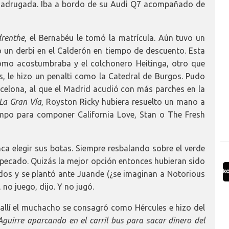
la madrugada. Iba a bordo de su Audi Q7 acompañado de
drenthe
, el Bernabéu le tomó la matrícula. Aún tuvo un
un derbi en el Calderón en tiempo de descuento. Esta
omo acostumbraba y el colchonero Heitinga, otro que
es, le hizo un penalti como la Catedral de Burgos. Pudo
arcelona, al que el Madrid acudió con más parches en la
 La Gran Vía
, Royston Ricky hubiera resuelto un mano a
mpo para componer California Love, Stan o The Fresh
nca elegir sus botas. Siempre resbalando sobre el verde
 pecado. Quizás la mejor opción entonces hubieran sido
 oídos y se plantó ante Juande (¿se imaginan a Notorious
, no juego, dijo. Y no jugó.
y allí el muchacho se consagró como Hércules e hizo del
guirre aparcando en el carril bus para sacar dinero del