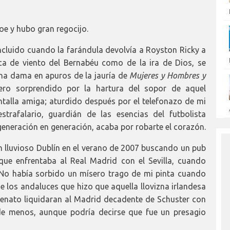
oe y hubo gran regocijo.
ncluido cuando la farándula devolvía a Royston Ricky a
a de viento del Bernabéu como de la ira de Dios, se
na dama en apuros de la jauría de
Mujeres y Hombres y
mero sorprendido por la hartura del sopor de aquel
alla amiga; aturdido después por el telefonazo de mi
trafalario, guardián de las esencias del futbolista
neración en generación, acaba por robarte el corazón.
 lluvioso Dublín en el verano de 2007 buscando un pub
ue enfrentaba al Real Madrid con el Sevilla, cuando
 No había sorbido un mísero trago de mi pinta cuando
e los andaluces que hizo que aquella llovizna irlandesa
enato liquidaran al Madrid decadente de Schuster con
de menos, aunque podría decirse que fue un presagio