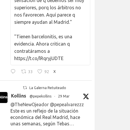
sensación de q debemos ser muy
superiores, porq los árbitros no
nos favorecen. Aquí parece q
siempre ayudan al Madrid."
"Tienen barcelonitis, es una
evidencia. Ahora critican q
contratáramos a
https://t.co/lRqryjUDTE
33
92
X
La Galerna Retuiteado
Kollins
@pepekollins
·
29 Mar
@TheNewOjeador
@pepealvarezzz
Este es un reflejo de la situación
económica del Real Madrid, hace
unas semanas, según Tebas…