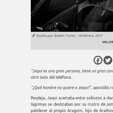
Escrito por:
Andrés Torres
-
16 febrero, 2017
VALOR
“Jaqui es una gran persona, tiene un gran cor
otro lado del teléfono.
"¿Qué hombre no quiere a Jaqui?"
, apostilló 
Perpleja, Jaqui acertaba entre sollozos a d
lágrimas se deslizaban por su rostro de
jam
palidecer al propio Aragorn, hijo de Aratho