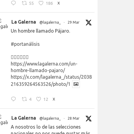
55
186
X
La Galerna
@lagalerna_
·
29 Mar
Un hombre llamado Pájaro.
#portanálisis
👉🏻👉🏻👉🏻
https://www.lagalerna.com/un-
hombre-llamado-pajaro/
https://x.com/lagalerna_/status/2038
216359264563526/photo/1
4
12
X
La Galerna
@lagalerna_
·
28 Mar
A nosotros lo de las selecciones
nacionales no nos puede gustar más.