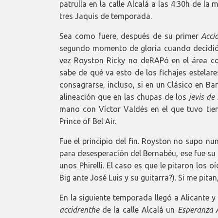
patrulla en la calle Alcalá a las 4:30h de 
tres Jaquis de temporada.
Sea como fuere, después de su primer
Acci
segundo momento de gloria cuando decidió 
vez Royston Ricky no deRAPó en el área c
sabe de qué va esto de los fichajes estelar
consagrarse, incluso, si en un Clásico en B
alineación que en las chupas de los
jevis de
mano con Víctor Valdés en el que tuvo tie
Prince of Bel Air.
Fue el principio del fin. Royston no supo nu
para desesperación del Bernabéu, ese fue su
unos Phirelli. El caso es que le pitaron los
Big ante José Luis y su guitarra?). Si me pitan
En la siguiente temporada llegó a Alicante 
accidrenthe
de la calle Alcalá un
Esperanza A