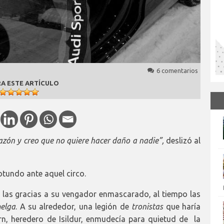
6 comentarios
A ESTE ARTÍCULO
azón y creo que no quiere hacer daño a nadie”,
deslizó al
rotundo ante aquel circo.
ar las gracias a su vengador enmascarado, al tiempo las
elga
. A su alrededor, una legión de
tronistas
que haría
rn, heredero de Isildur, enmudecía para quietud de la