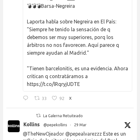
💣💣💣Barsa-Negreira
Laporta habla sobre Negreira en El País:
"Siempre he tenido la sensación de q
debemos ser muy superiores, porq los
árbitros no nos favorecen. Aquí parece q
siempre ayudan al Madrid."
"Tienen barcelonitis, es una evidencia. Ahora
critican q contratáramos a
https://t.co/lRqryjUDTE
33
92
X
La Galerna Retuiteado
Kollins
@pepekollins
·
29 Mar
@TheNewOjeador
@pepealvarezzz
Este es un