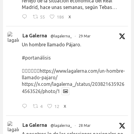
reflejo de la situación económica del Real
Madrid, hace unas semanas, según Tebas…
55
186
X
La Galerna
@lagalerna_
·
29 Mar
Un hombre llamado Pájaro.
#portanálisis
👉🏻👉🏻👉🏻
https://www.lagalerna.com/un-hombre-
llamado-pajaro/
https://x.com/lagalerna_/status/203821635926
4563526/photo/1
4
12
X
La Galerna
@lagalerna_
·
28 Mar