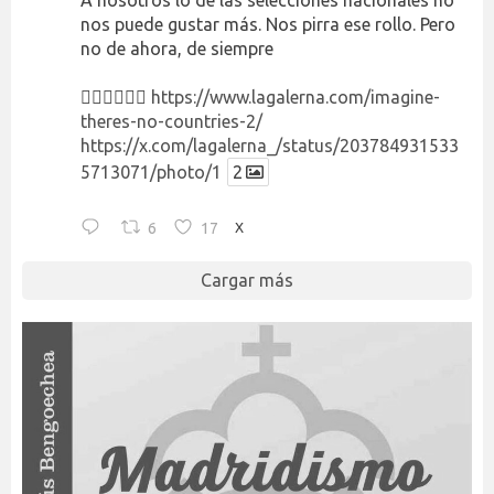
A nosotros lo de las selecciones nacionales no
nos puede gustar más. Nos pirra ese rollo. Pero
no de ahora, de siempre
👉🏻👉🏻👉🏻
https://www.lagalerna.com/imagine-
theres-no-countries-2/
https://x.com/lagalerna_/status/203784931533
5713071/photo/1
2
6
17
X
Cargar más