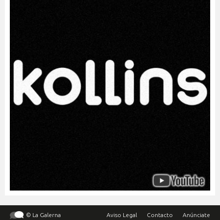
© La Galerna
Aviso Legal
Contacto
Anúnciate