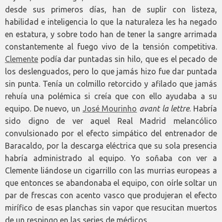
desde sus primeros días, han de suplir con listeza,
habilidad e inteligencia lo que la naturaleza les ha negado
en estatura, y sobre todo han de tener la sangre arrimada
constantemente al fuego vivo de la tensión competitiva.
Clemente
podía dar puntadas sin hilo, que es el pecado de
los deslenguados, pero lo que jamás hizo fue dar puntada
sin punta. Tenía un colmillo retorcido y afilado que jamás
rehuía una polémica si creía que con ello ayudaba a su
equipo. De nuevo, un
José Mourinho
avant la lettre
. Habría
sido digno de ver aquel Real Madrid melancólico
convulsionado por el efecto simpático del entrenador de
Baracaldo, por la descarga eléctrica que su sola presencia
habría administrado al equipo. Yo soñaba con ver a
Clemente liándose un cigarrillo con las murrias europeas a
que entonces se abandonaba el equipo, con oírle soltar un
par de frescas con acento vasco que produjeran el efecto
mirífico de esas planchas sin vapor que resucitan muertos
de un respingo en las series de médicos.