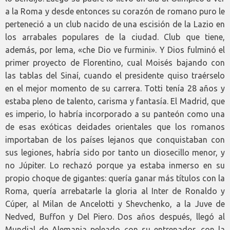
a la Roma y desde entonces su corazón de romano puro le
perteneció a un club nacido de una escisión de la Lazio en
los arrabales populares de la ciudad. Club que tiene,
además, por lema, «che Dio ve furmini». Y Dios fulminó el
primer proyecto de Florentino, cual Moisés bajando con
las tablas del Sinaí, cuando el presidente quiso traérselo
en el mejor momento de su carrera. Totti tenía 28 años y
estaba pleno de talento, carisma y fantasía. El Madrid, que
es imperio, lo habría incorporado a su panteón como una
de esas exóticas deidades orientales que los romanos
importaban de los países lejanos que conquistaban con
sus legiones, habría sido por tanto un diosecillo menor, y
no Júpiter. Lo rechazó porque ya estaba inmerso en su
propio choque de gigantes: quería ganar más títulos con la
Roma, quería arrebatarle la gloria al Inter de Ronaldo y
Cúper, al Milan de Ancelotti y Shevchenko, a la Juve de
Nedved, Buffon y Del Piero. Dos años después, llegó al
Mundial de Alemania peleado con su entrenador, con la