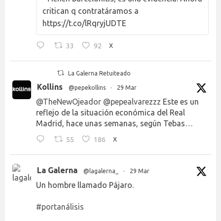
critican q contratáramos a
https://t.co/lRqryjUDTE
33
92
X
La Galerna Retuiteado
Kollins
@pepekollins
·
29 Mar
@TheNewOjeador
@pepealvarezzz
Este es un
reflejo de la situación económica del Real
Madrid, hace unas semanas, según Tebas…
55
186
X
La Galerna
@lagalerna_
·
29 Mar
Un hombre llamado Pájaro.
#portanálisis