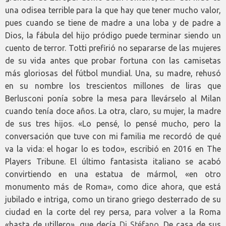
una odisea terrible para la que hay que tener mucho valor,
pues cuando se tiene de madre a una loba y de padre a
Dios, la fábula del hijo pródigo puede terminar siendo un
cuento de terror. Totti prefirió no separarse de las mujeres
de su vida antes que probar fortuna con las camisetas
más gloriosas del fútbol mundial. Una, su madre, rehusó
en su nombre los trescientos millones de liras que
Berlusconi ponía sobre la mesa para llevárselo al Milan
cuando tenía doce años. La otra, claro, su mujer, la madre
de sus tres hijos. «Lo pensé, lo pensé mucho, pero la
conversación que tuve con mi familia me recordó de qué
va la vida: el hogar lo es todo», escribió en 2016 en The
Players Tribune. El último fantasista italiano se acabó
convirtiendo en una estatua de mármol, «en otro
monumento más de Roma», como dice ahora, que está
jubilado e intriga, como un tirano griego desterrado de su
ciudad en la corte del rey persa, para volver a la Roma
«hasta de utillero», que decía
Di Stéfano
. De casa de sus