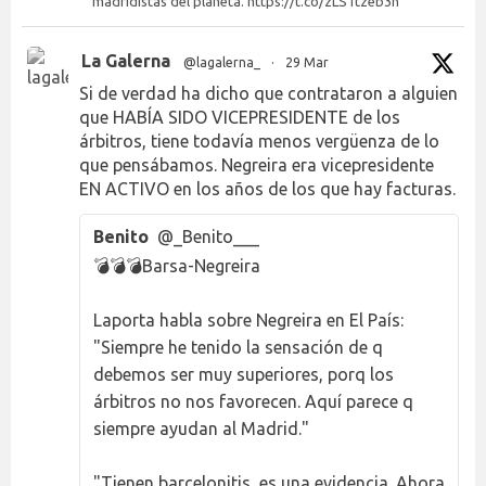
madridistas del planeta. https://t.co/zLS1tzeb3h
La Galerna
@lagalerna_
·
29 Mar
Si de verdad ha dicho que contrataron a alguien
que HABÍA SIDO VICEPRESIDENTE de los
árbitros, tiene todavía menos vergüenza de lo
que pensábamos. Negreira era vicepresidente
EN ACTIVO en los años de los que hay facturas.
Benito
@_Benito___
💣💣💣Barsa-Negreira
Laporta habla sobre Negreira en El País:
"Siempre he tenido la sensación de q
debemos ser muy superiores, porq los
árbitros no nos favorecen. Aquí parece q
siempre ayudan al Madrid."
"Tienen barcelonitis, es una evidencia. Ahora