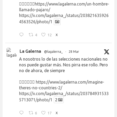
👉🏻👉🏻👉🏻
https://www.lagalerna.com/un-hombre-
llamado-pajaro/
https://x.com/lagalerna_/status/203821635926
4563526/photo/1
4
12
X
La Galerna
@lagalerna_
·
28 Mar
A nosotros lo de las selecciones nacionales no
nos puede gustar más. Nos pirra ese rollo. Pero
no de ahora, de siempre
👉🏻👉🏻👉🏻
https://www.lagalerna.com/imagine-
theres-no-countries-2/
https://x.com/lagalerna_/status/203784931533
5713071/photo/1
2
6
17
X