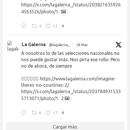
https://x.com/lagalerna_/status/203821635926
4563526/photo/1
4
12
X
La Galerna
@lagalerna_
·
28 Mar
A nosotros lo de las selecciones nacionales no
nos puede gustar más. Nos pirra ese rollo. Pero
no de ahora, de siempre
👉🏻👉🏻👉🏻
https://www.lagalerna.com/imagine-
theres-no-countries-2/
https://x.com/lagalerna_/status/203784931533
5713071/photo/1
2
6
17
X
Cargar más