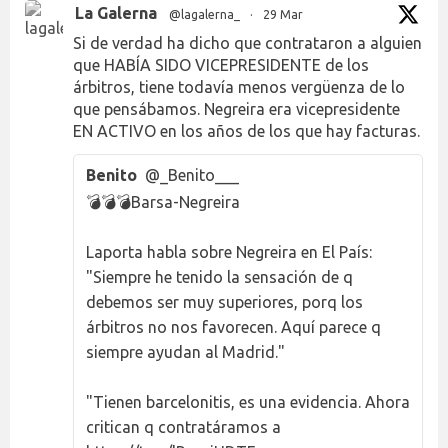
La Galerna
@lagalerna_
·
29 Mar
Si de verdad ha dicho que contrataron a alguien
que HABÍA SIDO VICEPRESIDENTE de los
árbitros, tiene todavía menos vergüenza de lo
que pensábamos. Negreira era vicepresidente
EN ACTIVO en los años de los que hay facturas.
Benito
@_Benito___
💣💣💣Barsa-Negreira
Laporta habla sobre Negreira en El País:
"Siempre he tenido la sensación de q
debemos ser muy superiores, porq los
árbitros no nos favorecen. Aquí parece q
siempre ayudan al Madrid."
"Tienen barcelonitis, es una evidencia. Ahora
critican q contratáramos a