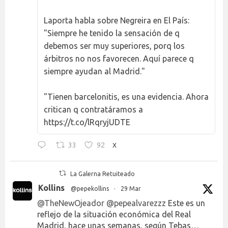
Laporta habla sobre Negreira en El País:
"Siempre he tenido la sensación de q
debemos ser muy superiores, porq los
árbitros no nos favorecen. Aquí parece q
siempre ayudan al Madrid."
"Tienen barcelonitis, es una evidencia. Ahora
critican q contratáramos a
https://t.co/lRqryjUDTE
33
92
X
La Galerna Retuiteado
Kollins
@pepekollins
·
29 Mar
@TheNewOjeador
@pepealvarezzz
Este es un
reflejo de la situación económica del Real
Madrid, hace unas semanas, según Tebas…