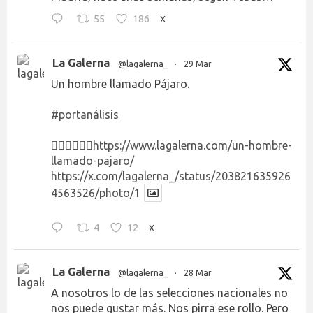
55
186
X
La Galerna
@lagalerna_
·
29 Mar
Un hombre llamado Pájaro.
#portanálisis
👉🏻👉🏻👉🏻
https://www.lagalerna.com/un-hombre-
llamado-pajaro/
https://x.com/lagalerna_/status/203821635926
4563526/photo/1
4
12
X
La Galerna
@lagalerna_
·
28 Mar
A nosotros lo de las selecciones nacionales no
nos puede gustar más. Nos pirra ese rollo. Pero