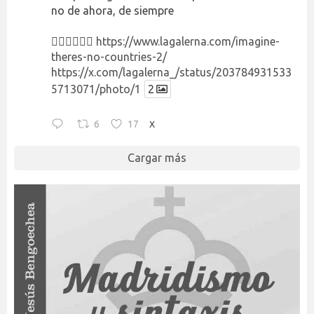
no de ahora, de siempre
👉🏻👉🏻👉🏻
https://www.lagalerna.com/imagine-
theres-no-countries-2/
https://x.com/lagalerna_/status/203784931533
5713071/photo/1
2
6
17
X
Cargar más