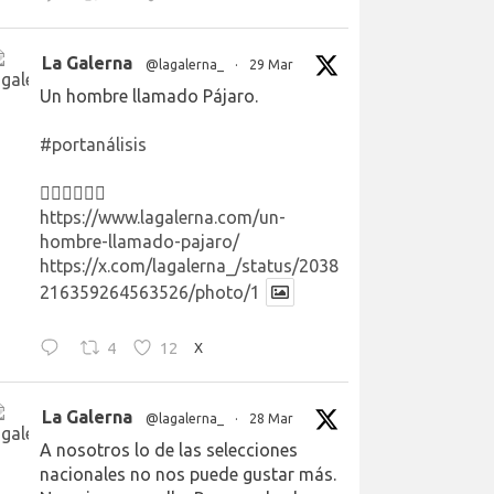
La Galerna
@lagalerna_
·
29 Mar
Un hombre llamado Pájaro.
#portanálisis
👉🏻👉🏻👉🏻
https://www.lagalerna.com/un-
hombre-llamado-pajaro/
https://x.com/lagalerna_/status/2038
216359264563526/photo/1
4
12
X
La Galerna
@lagalerna_
·
28 Mar
A nosotros lo de las selecciones
nacionales no nos puede gustar más.