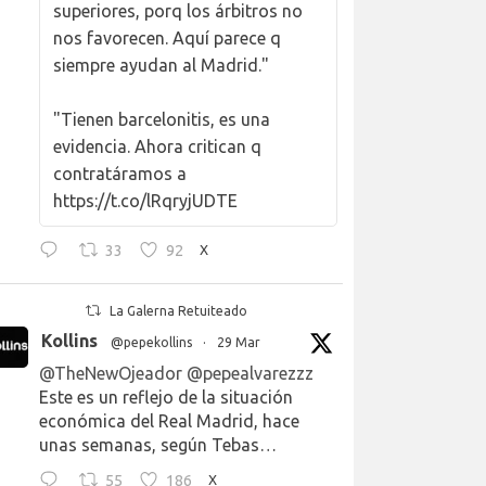
superiores, porq los árbitros no
nos favorecen. Aquí parece q
siempre ayudan al Madrid."
"Tienen barcelonitis, es una
evidencia. Ahora critican q
contratáramos a
https://t.co/lRqryjUDTE
33
92
X
La Galerna Retuiteado
Kollins
@pepekollins
·
29 Mar
@TheNewOjeador
@pepealvarezzz
Este es un reflejo de la situación
económica del Real Madrid, hace
unas semanas, según Tebas…
55
186
X