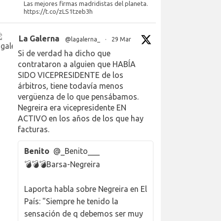
Las mejores firmas madridistas del planeta.
https://t.co/zLS1tzeb3h
La Galerna
@lagalerna_
·
29 Mar
Si de verdad ha dicho que
contrataron a alguien que HABÍA
SIDO VICEPRESIDENTE de los
árbitros, tiene todavía menos
vergüenza de lo que pensábamos.
Negreira era vicepresidente EN
ACTIVO en los años de los que hay
facturas.
Benito
@_Benito___
💣💣💣Barsa-Negreira
Laporta habla sobre Negreira en El
País: "Siempre he tenido la
sensación de q debemos ser muy