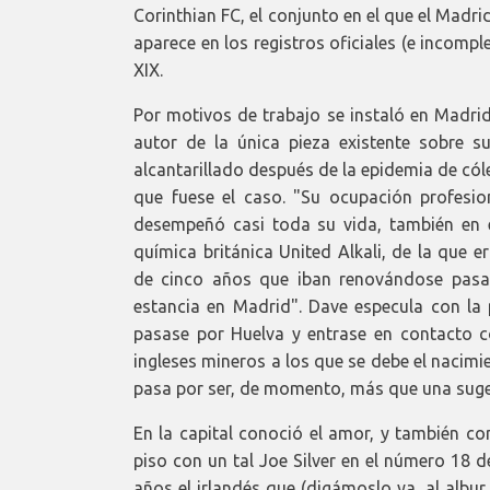
Corinthian FC, el conjunto en el que el Madr
aparece en los registros oficiales (e incomple
XIX.
Por motivos de trabajo se instaló en Madrid
autor de la única pieza existente sobre s
alcantarillado después de la epidemia de cól
que fuese el caso. "Su ocupación profesio
desempeñó casi toda su vida, también en 
química británica United Alkali, de la que 
de cinco años que iban renovándose pasa
estancia en Madrid". Dave especula con la 
pasase por Huelva y entrase en contacto c
ingleses mineros a los que se debe el nacimi
pasa por ser, de momento, más que una suger
En la capital conoció el amor, y también co
piso con un tal Joe Silver en el número 18 de
años el irlandés que (digámoslo ya, al albur