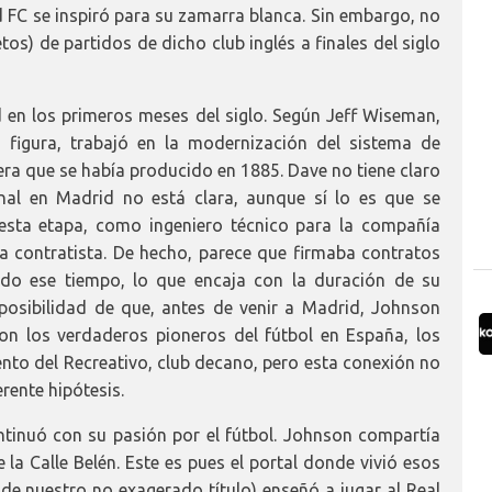
id FC se inspiró para su zamarra blanca. Sin embargo, no
tos) de partidos de dicho club inglés a finales del siglo
 en los primeros meses del siglo. Según Jeff Wiseman,
u figura, trabajó en la modernización del sistema de
era que se había producido en 1885. Dave no tiene claro
nal en Madrid no está clara, aunque sí lo es que se
esta etapa, como ingeniero técnico para la compañía
era contratista. De hecho, parece que firmaba contratos
do ese tiempo, lo que encaja con la duración de su
posibilidad de que, antes de venir a Madrid, Johnson
on los verdaderos pioneros del fútbol en España, los
ento del Recreativo, club decano, pero esta conexión no
ente hipótesis.
ntinuó con su pasión por el fútbol. Johnson compartía
 la Calle Belén. Este es pues el portal donde vivió esos
 de nuestro no exagerado título) enseñó a jugar al Real