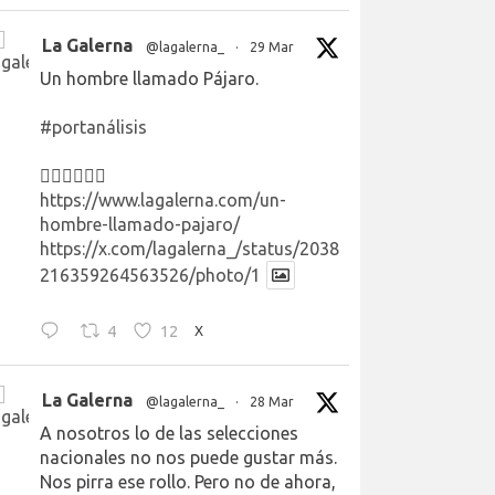
La Galerna
@lagalerna_
·
29 Mar
Un hombre llamado Pájaro.
#portanálisis
👉🏻👉🏻👉🏻
https://www.lagalerna.com/un-
hombre-llamado-pajaro/
https://x.com/lagalerna_/status/2038
216359264563526/photo/1
4
12
X
La Galerna
@lagalerna_
·
28 Mar
A nosotros lo de las selecciones
nacionales no nos puede gustar más.
Nos pirra ese rollo. Pero no de ahora,