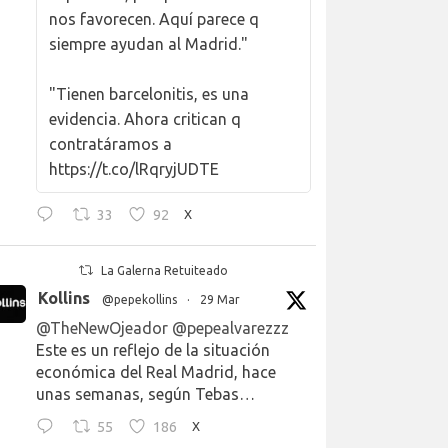
nos favorecen. Aquí parece q
siempre ayudan al Madrid."
"Tienen barcelonitis, es una
evidencia. Ahora critican q
contratáramos a
https://t.co/lRqryjUDTE
33
92
X
La Galerna Retuiteado
Kollins
@pepekollins
·
29 Mar
@TheNewOjeador
@pepealvarezzz
Este es un reflejo de la situación
económica del Real Madrid, hace
unas semanas, según Tebas…
55
186
X