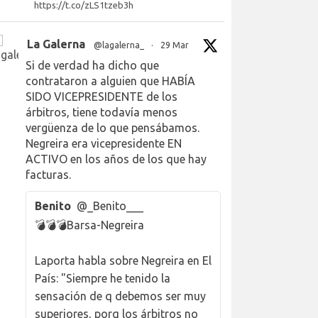
https://t.co/zLS1tzeb3h
La Galerna
@lagalerna_
·
29 Mar
Si de verdad ha dicho que
contrataron a alguien que HABÍA
SIDO VICEPRESIDENTE de los
árbitros, tiene todavía menos
vergüenza de lo que pensábamos.
Negreira era vicepresidente EN
ACTIVO en los años de los que hay
facturas.
Benito
@_Benito___
💣💣💣Barsa-Negreira
Laporta habla sobre Negreira en El
País: "Siempre he tenido la
sensación de q debemos ser muy
superiores, porq los árbitros no