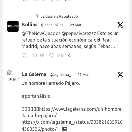
La Galerna Retuiteado
Kollins
@pepekollins
·
29 Mar
@TheNewOjeador
@pepealvarezzz
Este es un
reflejo de la situación económica del Real
Madrid, hace unas semanas, según Tebas…
55
186
X
La Galerna
@lagalerna_
·
29 Mar
Un hombre llamado Pájaro.
#portanálisis
👉🏻👉🏻👉🏻
https://www.lagalerna.com/un-hombre-
llamado-pajaro/
https://x.com/lagalerna_/status/203821635926
4563526/photo/1