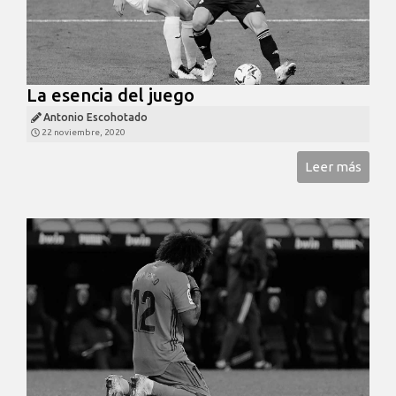
La esencia del juego
Antonio Escohotado
22 noviembre, 2020
Leer más