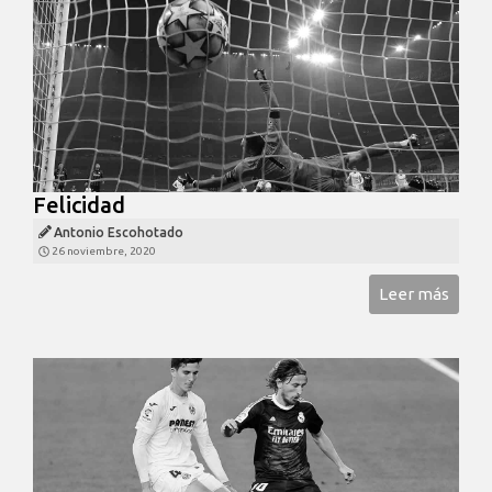
Felicidad
Antonio Escohotado
26 noviembre, 2020
Leer más