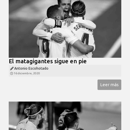
El matagigantes sigue en pie
Antonio Escohotado
16 diciembre, 2020
Leer más