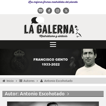
Las mejores firmas madridistas del planeta
Inicio
Autores
Antonio Escohotado
Autor:
Antonio Escohotado