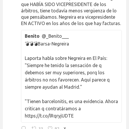
que HABÍA SIDO VICEPRESIDENTE de los
árbitros, tiene todavía menos vergüenza de lo
que pensábamos. Negreira era vicepresidente
EN ACTIVO en los años de los que hay facturas.
Benito
@_Benito___
💣💣💣Barsa-Negreira
Laporta habla sobre Negreira en El País:
"Siempre he tenido la sensación de q
debemos ser muy superiores, porq los
árbitros no nos favorecen. Aquí parece q
siempre ayudan al Madrid."
"Tienen barcelonitis, es una evidencia. Ahora
critican q contratáramos a
https://t.co/lRqryjUDTE
33
92
X