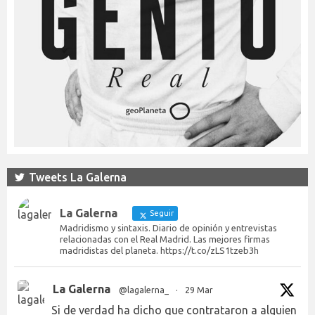
Tweets La Galerna
La Galerna
Seguir
Madridismo y sintaxis. Diario de opinión y entrevistas
relacionadas con el Real Madrid. Las mejores firmas
madridistas del planeta. https://t.co/zLS1tzeb3h
La Galerna
@lagalerna_
·
29 Mar
Si de verdad ha dicho que contrataron a alguien