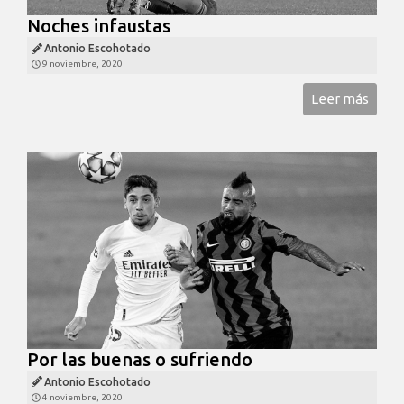
Noches infaustas
Antonio Escohotado
9 noviembre, 2020
Leer más
Por las buenas o sufriendo
Antonio Escohotado
4 noviembre, 2020