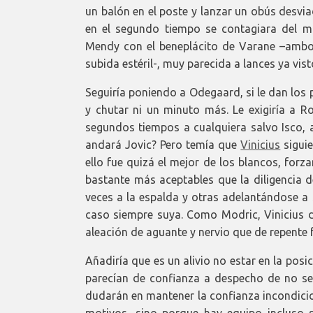
un balón en el poste y lanzar un obús desvi
en el segundo tiempo se contagiara del ma
Mendy con el beneplácito de Varane –ambos
subida estéril-, muy parecida a lances ya vis
Seguiría poniendo a Odegaard, si le dan los
y chutar ni un minuto más. Le exigiría a 
segundos tiempos a cualquiera salvo Isco, 
andará Jovic? Pero temía que
Vinicius
siguie
ello fue quizá el mejor de los blancos, forz
bastante más aceptables que la diligencia 
veces a la espalda y otras adelantándose a 
caso siempre suya. Como Modric, Vinicius 
aleación de aguante y nervio que de repente 
Añadiría que es un alivio no estar en la posi
parecían de confianza a despecho de no se
dudarán en mantener la confianza incondici
motivos, sino porque hay equipo incluso s