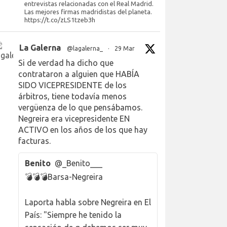
entrevistas relacionadas con el Real Madrid.
Las mejores firmas madridistas del planeta.
https://t.co/zLS1tzeb3h
La Galerna
@lagalerna_
·
29 Mar
Si de verdad ha dicho que
contrataron a alguien que HABÍA
SIDO VICEPRESIDENTE de los
árbitros, tiene todavía menos
vergüenza de lo que pensábamos.
Negreira era vicepresidente EN
ACTIVO en los años de los que hay
facturas.
Benito
@_Benito___
💣💣💣Barsa-Negreira
Laporta habla sobre Negreira en El
País: "Siempre he tenido la