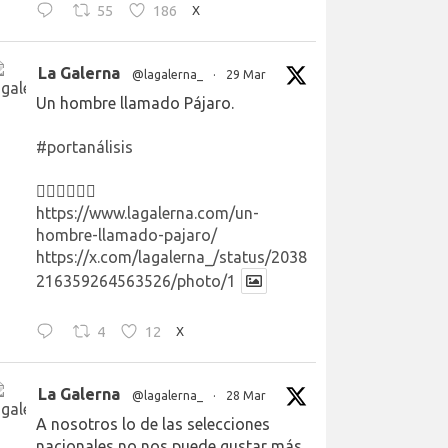
55
186
X
La Galerna
@lagalerna_
·
29 Mar
Un hombre llamado Pájaro.
#portanálisis
👉🏻👉🏻👉🏻
https://www.lagalerna.com/un-
hombre-llamado-pajaro/
https://x.com/lagalerna_/status/2038
216359264563526/photo/1
4
12
X
La Galerna
@lagalerna_
·
28 Mar
A nosotros lo de las selecciones
nacionales no nos puede gustar más.