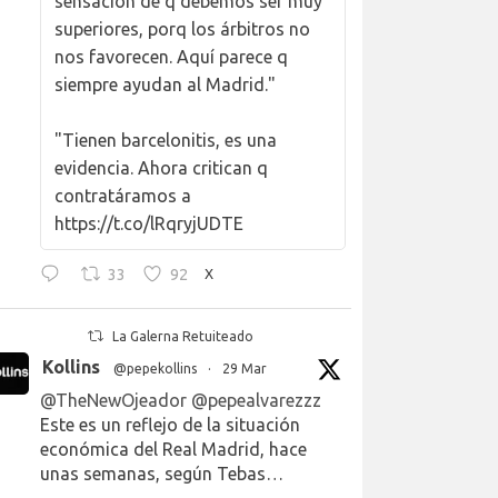
sensación de q debemos ser muy
superiores, porq los árbitros no
nos favorecen. Aquí parece q
siempre ayudan al Madrid."
"Tienen barcelonitis, es una
evidencia. Ahora critican q
contratáramos a
https://t.co/lRqryjUDTE
33
92
X
La Galerna Retuiteado
Kollins
@pepekollins
·
29 Mar
@TheNewOjeador
@pepealvarezzz
Este es un reflejo de la situación
económica del Real Madrid, hace
unas semanas, según Tebas…