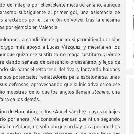
ado de milagro por el excelente meta ucraniano, aunque
rasmo subsiguiente al primer gol, una asistencia de
 afectados por el carrerón de volver tras la enésima
tos por ejemplo en Valencia.
 pulmones, a condición de que no siga omitiendo driblar
Rodrygo más apoyo a Lucas Vázquez, y metería en los
aunque quizá ese sustituto no tenga sustituto. ¿Dónde
ra dando señales de cansancio o desánimo, y lejos de
ando sin parar el retroceso del rival y lanzando balones
de sus potenciales rematadores para escalonarse, unas
sus defensas, aprovechando que la iniciativa es en ese
dio muestras de lo que los anglos llaman
stamina
, una
falta en los demás.
ción de Florentino, o José Ángel Sánchez, cuyos fichajes
rlo por ahora. Me consuela pensar que ni un segundo
onal en Zidane, no solo porque no hay otra por muchos
in contar con las adquisiciones, y no hace falta ser