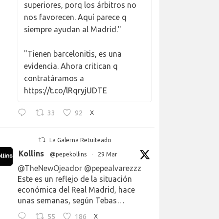
superiores, porq los árbitros no
nos favorecen. Aquí parece q
siempre ayudan al Madrid."
"Tienen barcelonitis, es una
evidencia. Ahora critican q
contratáramos a
https://t.co/lRqryjUDTE
33
92
X
La Galerna Retuiteado
Kollins
@pepekollins
·
29 Mar
@TheNewOjeador
@pepealvarezzz
Este es un reflejo de la situación
económica del Real Madrid, hace
unas semanas, según Tebas…
55
186
X