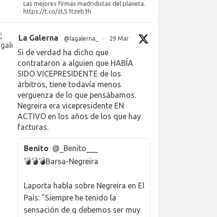
Las mejores firmas madridistas del planeta.
https://t.co/zLS1tzeb3h
La Galerna
@lagalerna_
·
29 Mar
Si de verdad ha dicho que
contrataron a alguien que HABÍA
SIDO VICEPRESIDENTE de los
árbitros, tiene todavía menos
vergüenza de lo que pensábamos.
Negreira era vicepresidente EN
ACTIVO en los años de los que hay
facturas.
Benito
@_Benito___
💣💣💣Barsa-Negreira
Laporta habla sobre Negreira en El
País: "Siempre he tenido la
sensación de q debemos ser muy