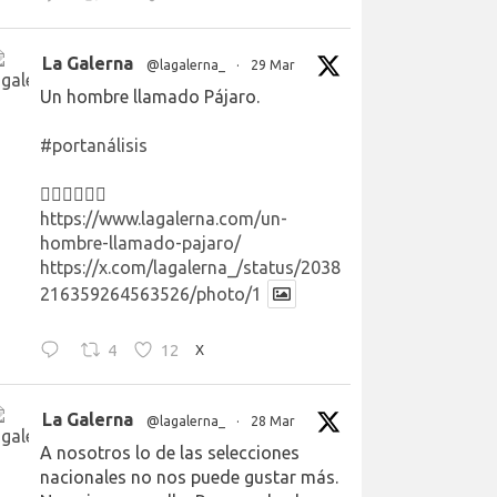
La Galerna
@lagalerna_
·
29 Mar
Un hombre llamado Pájaro.
#portanálisis
👉🏻👉🏻👉🏻
https://www.lagalerna.com/un-
hombre-llamado-pajaro/
https://x.com/lagalerna_/status/2038
216359264563526/photo/1
4
12
X
La Galerna
@lagalerna_
·
28 Mar
A nosotros lo de las selecciones
nacionales no nos puede gustar más.