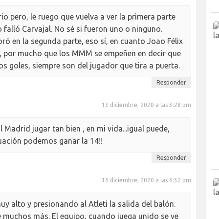
 pero, le ruego que vuelva a ver la primera parte
 falló Carvajal. No sé si fueron uno o ninguno.
ró en la segunda parte, eso sí, en cuanto Joao Félix
, por mucho que los MMM se empeñen en decir que
os goles, siempre son del jugador que tira a puerta.
Responder
13 diciembre, 2020 a las 3:28 pm
Madrid jugar tan bien , en mi vida...igual puede,
cuación podemos ganar la 14!!
Responder
13 diciembre, 2020 a las 3:32 pm
 alto y presionando al Atleti la salida del balón.
e muchos más. El equipo, cuando juega unido se ve