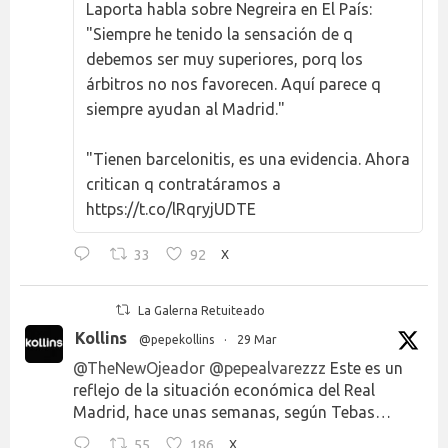
Laporta habla sobre Negreira en El País:
"Siempre he tenido la sensación de q
debemos ser muy superiores, porq los
árbitros no nos favorecen. Aquí parece q
siempre ayudan al Madrid."
"Tienen barcelonitis, es una evidencia. Ahora
critican q contratáramos a
https://t.co/lRqryjUDTE
33
92
X
La Galerna Retuiteado
Kollins
@pepekollins
·
29 Mar
@TheNewOjeador
@pepealvarezzz
Este es un
reflejo de la situación económica del Real
Madrid, hace unas semanas, según Tebas…
55
186
X