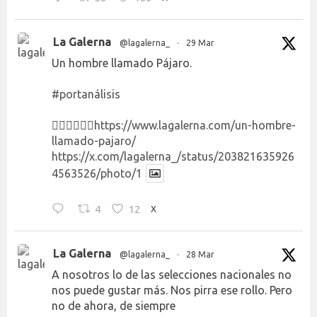
La Galerna
@lagalerna_
·
29 Mar
Un hombre llamado Pájaro.
#portanálisis
👉🏻👉🏻👉🏻
https://www.lagalerna.com/un-hombre-
llamado-pajaro/
https://x.com/lagalerna_/status/203821635926
4563526/photo/1
4
12
X
La Galerna
@lagalerna_
·
28 Mar
A nosotros lo de las selecciones nacionales no
nos puede gustar más. Nos pirra ese rollo. Pero
no de ahora, de siempre