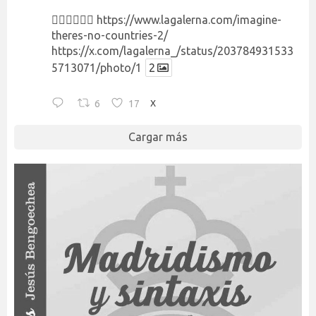
👉🏻👉🏻👉🏻
https://www.lagalerna.com/imagine-
theres-no-countries-2/
https://x.com/lagalerna_/status/203784931533
5713071/photo/1
2
6
17
X
Cargar más