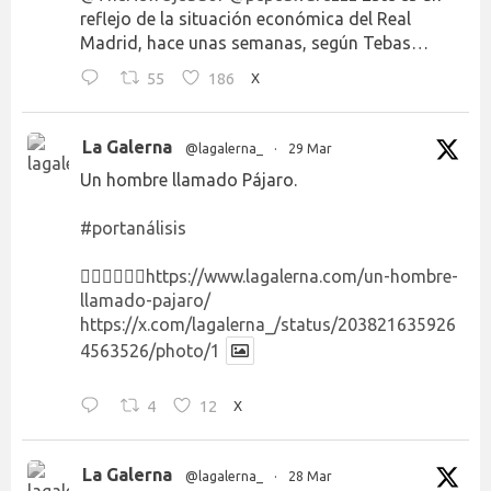
reflejo de la situación económica del Real
Madrid, hace unas semanas, según Tebas…
55
186
X
La Galerna
@lagalerna_
·
29 Mar
Un hombre llamado Pájaro.
#portanálisis
👉🏻👉🏻👉🏻
https://www.lagalerna.com/un-hombre-
llamado-pajaro/
https://x.com/lagalerna_/status/203821635926
4563526/photo/1
4
12
X
La Galerna
@lagalerna_
·
28 Mar