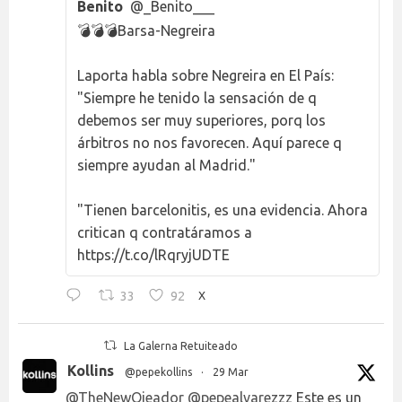
Benito
@_Benito___
💣💣💣Barsa-Negreira
Laporta habla sobre Negreira en El País:
"Siempre he tenido la sensación de q
debemos ser muy superiores, porq los
árbitros no nos favorecen. Aquí parece q
siempre ayudan al Madrid."
"Tienen barcelonitis, es una evidencia. Ahora
critican q contratáramos a
https://t.co/lRqryjUDTE
33
92
X
La Galerna Retuiteado
Kollins
@pepekollins
·
29 Mar
@TheNewOjeador
@pepealvarezzz
Este es un