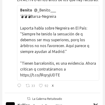
Benito
@_Benito___
💣💣💣Barsa-Negreira
Laporta habla sobre Negreira en El País:
"Siempre he tenido la sensación de q
debemos ser muy superiores, porq los
árbitros no nos favorecen. Aquí parece q
siempre ayudan al Madrid."
"Tienen barcelonitis, es una evidencia. Ahora
critican q contratáramos a
https://t.co/lRqryjUDTE
33
92
X
La Galerna Retuiteado