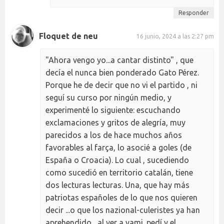
Responder
Floquet de neu
16 junio, 2024 a las 2:27 pm
"Ahora vengo yo...a cantar distinto" , que
decía el nunca bien ponderado Gato Pérez.
Porque he de decir que no vi el partido , ni
seguí su curso por ningún medio, y
experimenté lo siguiente: escuchando
exclamaciones y gritos de alegría, muy
parecidos a los de hace muchos años
favorables al farça, lo asocié a goles (de
España o Croacia). Lo cual , sucediendo
como sucedió en territorio catalán, tiene
dos lecturas lecturas. Una, que hay más
patriotas españoles de lo que nos quieren
decir ...o que los nazional-culeristes ya han
aprehendido , al ver a yami. pedí y el