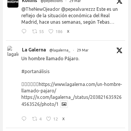
Kollins
@pepekollins
·
29 Mar
@TheNewOjeador
@pepealvarezzz
Este es un
reflejo de la situación económica del Real
Madrid, hace unas semanas, según Tebas…
55
186
X
La Galerna
@lagalerna_
·
29 Mar
Un hombre llamado Pájaro.
#portanálisis
👉🏻👉🏻👉🏻
https://www.lagalerna.com/un-hombre-
llamado-pajaro/
https://x.com/lagalerna_/status/203821635926
4563526/photo/1
4
12
X