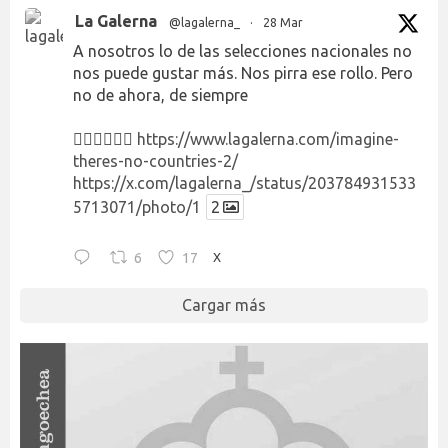
La Galerna
@lagalerna_
·
28 Mar
A nosotros lo de las selecciones nacionales no
nos puede gustar más. Nos pirra ese rollo. Pero
no de ahora, de siempre
👉🏻👉🏻👉🏻
https://www.lagalerna.com/imagine-
theres-no-countries-2/
https://x.com/lagalerna_/status/203784931533
5713071/photo/1
2
6
17
X
Cargar más