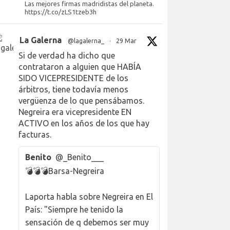
Las mejores firmas madridistas del planeta.
https://t.co/zLS1tzeb3h
La Galerna
@lagalerna_
·
29 Mar
Si de verdad ha dicho que
contrataron a alguien que HABÍA
SIDO VICEPRESIDENTE de los
árbitros, tiene todavía menos
vergüenza de lo que pensábamos.
Negreira era vicepresidente EN
ACTIVO en los años de los que hay
facturas.
Benito
@_Benito___
💣💣💣Barsa-Negreira
Laporta habla sobre Negreira en El
País: "Siempre he tenido la
sensación de q debemos ser muy