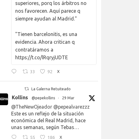
superiores, porq los árbitros no
nos favorecen. Aquí parece q
siempre ayudan al Madrid."
"Tienen barcelonitis, es una
evidencia. Ahora critican q
contratáramos a
https://t.co/lRqryjUDTE
33
92
X
La Galerna Retuiteado
Kollins
@pepekollins
·
29 Mar
@TheNewOjeador
@pepealvarezzz
Este es un reflejo de la situación
económica del Real Madrid, hace
unas semanas, según Tebas…
55
186
X