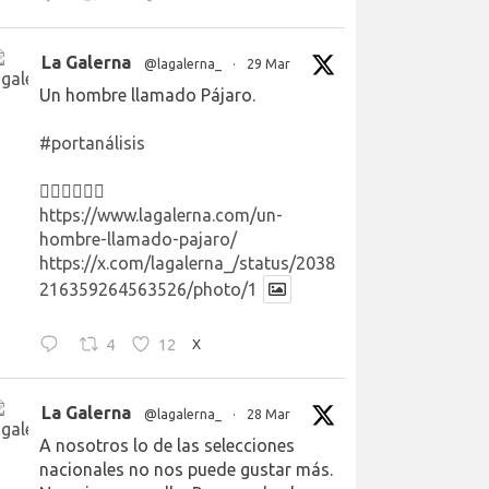
La Galerna
@lagalerna_
·
29 Mar
Un hombre llamado Pájaro.
#portanálisis
👉🏻👉🏻👉🏻
https://www.lagalerna.com/un-
hombre-llamado-pajaro/
https://x.com/lagalerna_/status/2038
216359264563526/photo/1
4
12
X
La Galerna
@lagalerna_
·
28 Mar
A nosotros lo de las selecciones
nacionales no nos puede gustar más.