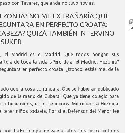
 pasó con Tavares, que anda no tuvo novias.
HEZONJA? NO ME EXTRAÑARÍA QUE
EGUNTARA EN PERFECTO CROATA:
 CABEZA? QUIZÁ TAMBIÉN INTERVINO
SUKER
o, el Madrid es el Madrid. Que todos pongan sus
 afloja de toda la vida. ¿Pero dejar el Madrid,
Hezonja
?
eguntara en perfecto croata: ¿tronco, estás mal de la
ntado que la cosa continuara. Que se hubieran publicado
ido de la mano de Cubarsí. Que ya tiene colegio para
 si tiene niños, es lo de menos. Me refiero a Hezonja.
 tener niños todavía. Por si el Defensor del Menor lee
acción. La Eurocopa me vale a ratos. Los cinco sentidos