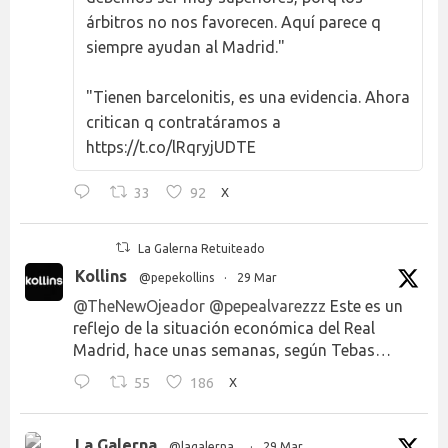
árbitros no nos favorecen. Aquí parece q
siempre ayudan al Madrid."
"Tienen barcelonitis, es una evidencia. Ahora
critican q contratáramos a
https://t.co/lRqryjUDTE
33
92
X
La Galerna Retuiteado
Kollins
@pepekollins
·
29 Mar
@TheNewOjeador
@pepealvarezzz
Este es un
reflejo de la situación económica del Real
Madrid, hace unas semanas, según Tebas…
55
186
X
La Galerna
@lagalerna_
·
29 Mar