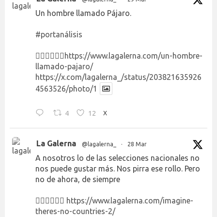
Un hombre llamado Pájaro.
#portanálisis
👉🏻👉🏻👉🏻
https://www.lagalerna.com/un-hombre-
llamado-pajaro/
https://x.com/lagalerna_/status/203821635926
4563526/photo/1
4
12
X
La Galerna
@lagalerna_
·
28 Mar
A nosotros lo de las selecciones nacionales no
nos puede gustar más. Nos pirra ese rollo. Pero
no de ahora, de siempre
👉🏻👉🏻👉🏻
https://www.lagalerna.com/imagine-
theres-no-countries-2/