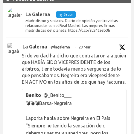
La Galerna
Seguir
Madridismo y sintaxis. Diario de opinión y entrevistas
relacionadas con el Real Madrid. Las mejores firmas
madridistas del planeta. https://t.co/zLS1tzeb3h
La Galerna
@lagalerna_
·
29 Mar
Si de verdad ha dicho que contrataron a alguien
que HABÍA SIDO VICEPRESIDENTE de los
árbitros, tiene todavía menos vergüenza de lo
que pensábamos. Negreira era vicepresidente
EN ACTIVO en los años de los que hay facturas.
Benito
@_Benito___
💣💣💣Barsa-Negreira
Laporta habla sobre Negreira en El País:
"Siempre he tenido la sensación de q
debemos ser muy superiores, porq los