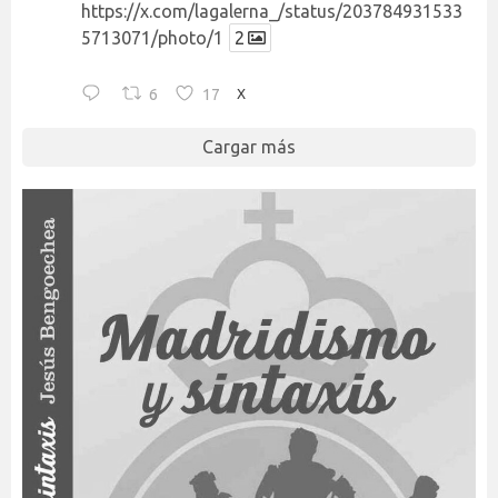
https://x.com/lagalerna_/status/203784931533
5713071/photo/1
2
6
17
X
Cargar más