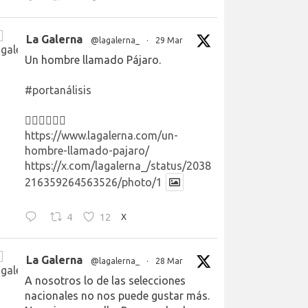
La Galerna
@lagalerna_
·
29 Mar
Un hombre llamado Pájaro.
#portanálisis
👉🏻👉🏻👉🏻
https://www.lagalerna.com/un-
hombre-llamado-pajaro/
https://x.com/lagalerna_/status/2038
216359264563526/photo/1
4
12
X
La Galerna
@lagalerna_
·
28 Mar
A nosotros lo de las selecciones
nacionales no nos puede gustar más.