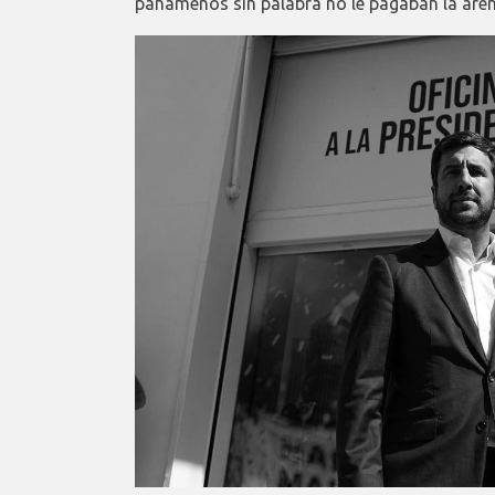
panameños sin palabra no le pagaban la are