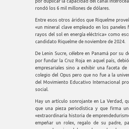
por duplicar la capacidad del canal interoc
rondó los 6 mil millones de dólares.
Entre esos otros áridos que Riquelme proveía
«un mineral clave empleado en los paneles f
rayos del sol en energía eléctrica» como escr
candidato Riquelme de noviembre de 2024.
De Lenin Sucre, célebre en Panamá por su d
por fundar la Cruz Roja en aquel país, debi
empresariales sino a exhibir una faceta de
colegio del Opus pero que no fue a la unive
del Movimiento Educativo Internacional p
social.
Hay un artículo sonrojante en La Verdad, 
que una pieza periodística y que firma u
«extraordinaria historia de emprendedurism
empeñar un rolex, regalo de su padre, pa