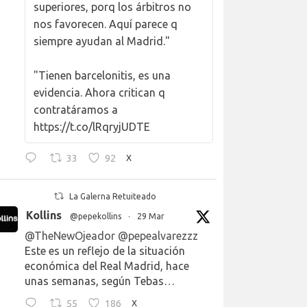
superiores, porq los árbitros no
nos favorecen. Aquí parece q
siempre ayudan al Madrid."
"Tienen barcelonitis, es una
evidencia. Ahora critican q
contratáramos a
https://t.co/lRqryjUDTE
33
92
X
La Galerna Retuiteado
Kollins
@pepekollins
·
29 Mar
@TheNewOjeador
@pepealvarezzz
Este es un reflejo de la situación
económica del Real Madrid, hace
unas semanas, según Tebas…
55
186
X