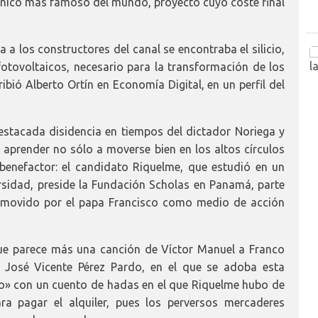
eánico más famoso del mundo, proyecto cuyo coste final
 a los constructores del canal se encontraba el silicio,
otovoltaicos, necesario para la transformación de los
ibió Alberto Ortín en Economía Digital, en un perfil del
estacada disidencia en tiempos del dictador Noriega y
ó aprender no sólo a moverse bien en los altos círculos
 benefactor: el candidato Riquelme, que estudió en un
rsidad, preside la Fundación Scholas en Panamá, parte
romovido por el papa Francisco como medio de acción
que parece más una canción de Víctor Manuel a Franco
n José Vicente Pérez Pardo, en el que se adoba esta
o» con un cuento de hadas en el que Riquelme hubo de
ra pagar el alquiler, pues los perversos mercaderes