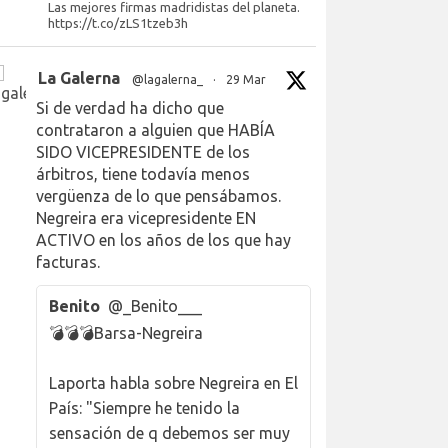
Las mejores firmas madridistas del planeta.
https://t.co/zLS1tzeb3h
La Galerna
@lagalerna_
·
29 Mar
Si de verdad ha dicho que
contrataron a alguien que HABÍA
SIDO VICEPRESIDENTE de los
árbitros, tiene todavía menos
vergüenza de lo que pensábamos.
Negreira era vicepresidente EN
ACTIVO en los años de los que hay
facturas.
Benito
@_Benito___
💣💣💣Barsa-Negreira
Laporta habla sobre Negreira en El
País: "Siempre he tenido la
sensación de q debemos ser muy