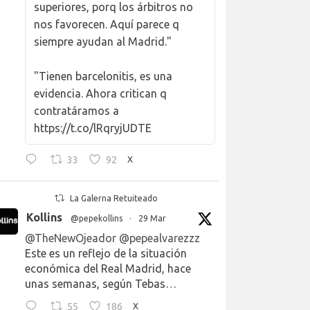
superiores, porq los árbitros no
nos favorecen. Aquí parece q
siempre ayudan al Madrid."
"Tienen barcelonitis, es una
evidencia. Ahora critican q
contratáramos a
https://t.co/lRqryjUDTE
33
92
X
La Galerna Retuiteado
Kollins
@pepekollins
·
29 Mar
@TheNewOjeador
@pepealvarezzz
Este es un reflejo de la situación
económica del Real Madrid, hace
unas semanas, según Tebas…
55
186
X