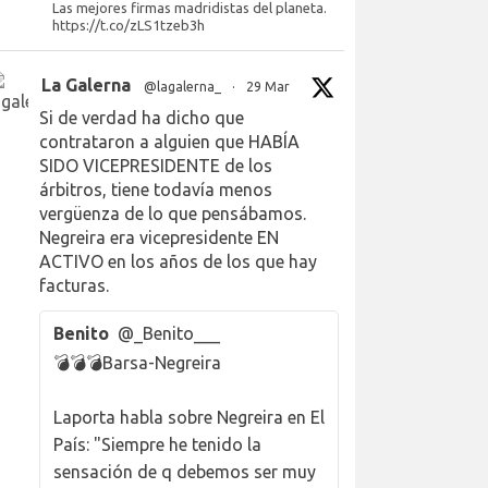
Las mejores firmas madridistas del planeta.
https://t.co/zLS1tzeb3h
La Galerna
@lagalerna_
·
29 Mar
Si de verdad ha dicho que
contrataron a alguien que HABÍA
SIDO VICEPRESIDENTE de los
árbitros, tiene todavía menos
vergüenza de lo que pensábamos.
Negreira era vicepresidente EN
ACTIVO en los años de los que hay
facturas.
Benito
@_Benito___
💣💣💣Barsa-Negreira
Laporta habla sobre Negreira en El
País: "Siempre he tenido la
sensación de q debemos ser muy