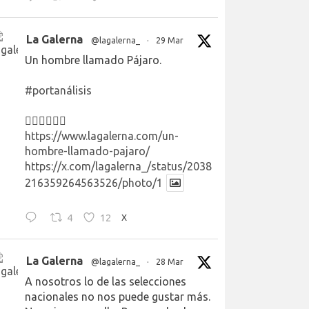
La Galerna
@lagalerna_
·
29 Mar
Un hombre llamado Pájaro.
#portanálisis
👉🏻👉🏻👉🏻
https://www.lagalerna.com/un-
hombre-llamado-pajaro/
https://x.com/lagalerna_/status/2038
216359264563526/photo/1
4
12
X
La Galerna
@lagalerna_
·
28 Mar
A nosotros lo de las selecciones
nacionales no nos puede gustar más.