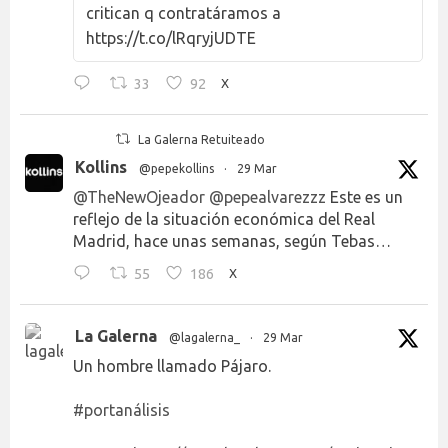
critican q contratáramos a
https://t.co/lRqryjUDTE
33
92
X
La Galerna Retuiteado
Kollins
@pepekollins
·
29 Mar
@TheNewOjeador
@pepealvarezzz
Este es un
reflejo de la situación económica del Real
Madrid, hace unas semanas, según Tebas…
55
186
X
La Galerna
@lagalerna_
·
29 Mar
Un hombre llamado Pájaro.
#portanálisis