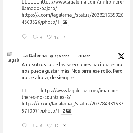
👉🏻👉🏻👉🏻
https://www.lagalerna.com/un-hombre-
llamado-pajaro/
https://x.com/lagalerna_/status/203821635926
4563526/photo/1
4
12
X
La Galerna
@lagalerna_
·
28 Mar
A nosotros lo de las selecciones nacionales no
nos puede gustar más. Nos pirra ese rollo. Pero
no de ahora, de siempre
👉🏻👉🏻👉🏻
https://www.lagalerna.com/imagine-
theres-no-countries-2/
https://x.com/lagalerna_/status/203784931533
5713071/photo/1
2
6
17
X