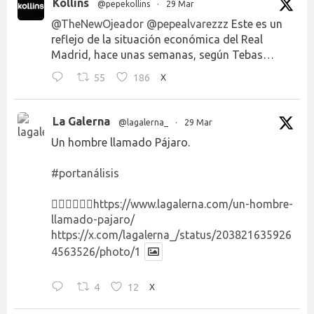
Kollins
@pepekollins
·
29 Mar
@TheNewOjeador
@pepealvarezzz
Este es un
reflejo de la situación económica del Real
Madrid, hace unas semanas, según Tebas…
55
186
X
La Galerna
@lagalerna_
·
29 Mar
Un hombre llamado Pájaro.
#portanálisis
👉🏻👉🏻👉🏻
https://www.lagalerna.com/un-hombre-
llamado-pajaro/
https://x.com/lagalerna_/status/203821635926
4563526/photo/1
4
12
X