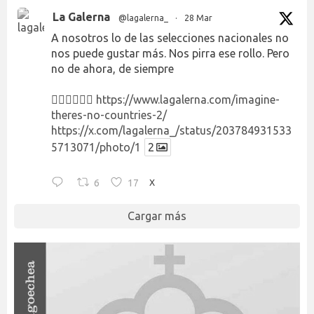
La Galerna
@lagalerna_
·
28 Mar
A nosotros lo de las selecciones nacionales no
nos puede gustar más. Nos pirra ese rollo. Pero
no de ahora, de siempre
👉🏻👉🏻👉🏻
https://www.lagalerna.com/imagine-
theres-no-countries-2/
https://x.com/lagalerna_/status/203784931533
5713071/photo/1
2
6
17
X
Cargar más