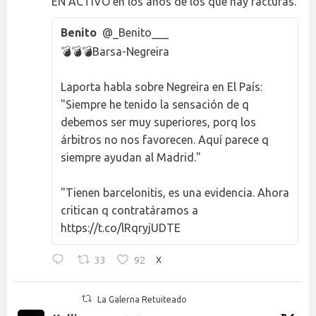
EN ACTIVO en los años de los que hay facturas.
Benito
@_Benito___
💣💣💣Barsa-Negreira
Laporta habla sobre Negreira en El País:
"Siempre he tenido la sensación de q
debemos ser muy superiores, porq los
árbitros no nos favorecen. Aquí parece q
siempre ayudan al Madrid."
"Tienen barcelonitis, es una evidencia. Ahora
critican q contratáramos a
https://t.co/lRqryjUDTE
33
92
X
La Galerna Retuiteado