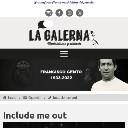
Las mejores firmas madridistas del planeta
Inicio
Opinión
Include me out
Include me out