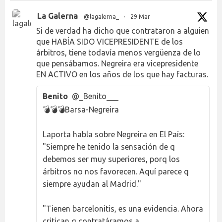
La Galerna
@lagalerna_
·
29 Mar
Si de verdad ha dicho que contrataron a alguien
que HABÍA SIDO VICEPRESIDENTE de los
árbitros, tiene todavía menos vergüenza de lo
que pensábamos. Negreira era vicepresidente
EN ACTIVO en los años de los que hay facturas.
Benito
@_Benito___
💣💣💣Barsa-Negreira
Laporta habla sobre Negreira en El País:
"Siempre he tenido la sensación de q
debemos ser muy superiores, porq los
árbitros no nos favorecen. Aquí parece q
siempre ayudan al Madrid."
"Tienen barcelonitis, es una evidencia. Ahora
critican q contratáramos a