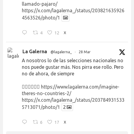
llamado-pajaro/
https://x.com/lagalerna_/status/203821635926
4563526/photo/1
4
12
X
La Galerna
@lagalerna_
·
28 Mar
A nosotros lo de las selecciones nacionales no
nos puede gustar más. Nos pirra ese rollo. Pero
no de ahora, de siempre
👉🏻👉🏻👉🏻
https://www.lagalerna.com/imagine-
theres-no-countries-2/
https://x.com/lagalerna_/status/203784931533
5713071/photo/1
2
6
17
X