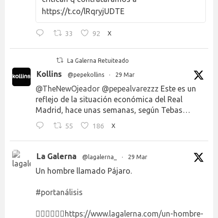
https://t.co/lRqryjUDTE
33
92
X
La Galerna Retuiteado
Kollins
@pepekollins
·
29 Mar
@TheNewOjeador
@pepealvarezzz
Este es un
reflejo de la situación económica del Real
Madrid, hace unas semanas, según Tebas…
55
186
X
La Galerna
@lagalerna_
·
29 Mar
Un hombre llamado Pájaro.
#portanálisis
👉🏻👉🏻👉🏻
https://www.lagalerna.com/un-hombre-