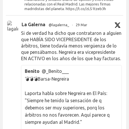
relacionadas con el Real Madrid. Las mejores firmas
madridistas del planeta. https://t.co/zLS1tzeb3h
La Galerna
@lagalerna_
·
29 Mar
Si de verdad ha dicho que contrataron a alguien
que HABÍA SIDO VICEPRESIDENTE de los
árbitros, tiene todavía menos vergüenza de lo
que pensábamos. Negreira era vicepresidente
EN ACTIVO en los años de los que hay facturas.
Benito
@_Benito___
💣💣💣Barsa-Negreira
Laporta habla sobre Negreira en El País:
"Siempre he tenido la sensación de q
debemos ser muy superiores, porq los
árbitros no nos favorecen. Aquí parece q
siempre ayudan al Madrid."