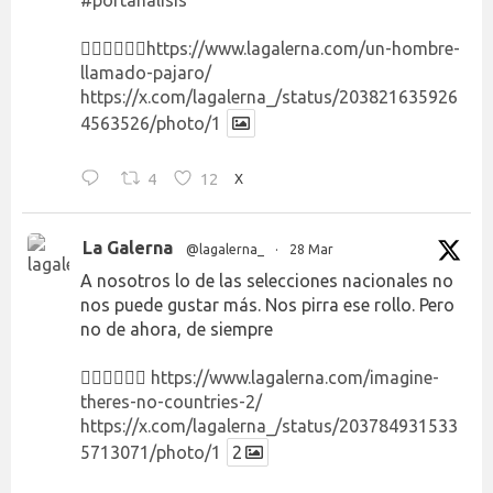
#portanálisis
👉🏻👉🏻👉🏻
https://www.lagalerna.com/un-hombre-
llamado-pajaro/
https://x.com/lagalerna_/status/203821635926
4563526/photo/1
4
12
X
La Galerna
@lagalerna_
·
28 Mar
A nosotros lo de las selecciones nacionales no
nos puede gustar más. Nos pirra ese rollo. Pero
no de ahora, de siempre
👉🏻👉🏻👉🏻
https://www.lagalerna.com/imagine-
theres-no-countries-2/
https://x.com/lagalerna_/status/203784931533
5713071/photo/1
2