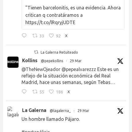
"Tienen barcelonitis, es una evidencia. Ahora
critican q contratáramos a
https://t.co/lRqryjUDTE
33
92
X
La Galerna Retuiteado
Kollins
@pepekollins
·
29 Mar
@TheNewOjeador
@pepealvarezzz
Este es un
reflejo de la situación económica del Real
Madrid, hace unas semanas, según Tebas…
55
186
X
La Galerna
@lagalerna_
·
29 Mar
Un hombre llamado Pájaro.