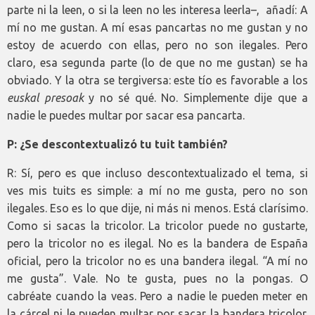
parte ni la leen, o si la leen no les interesa leerla–, añadí: A
mí no me gustan. A mí esas pancartas no me gustan y no
estoy de acuerdo con ellas, pero no son ilegales. Pero
claro, esa segunda parte (lo de que no me gustan) se ha
obviado. Y la otra se tergiversa: este tío es favorable a los
euskal presoak
y no sé qué. No. Simplemente dije que a
nadie le puedes multar por sacar esa pancarta.
P: ¿Se descontextualizó tu tuit también?
R: Sí, pero es que incluso descontextualizado el tema, si
ves mis tuits es simple: a mí no me gusta, pero no son
ilegales. Eso es lo que dije, ni más ni menos. Está clarísimo.
Como si sacas la tricolor. La tricolor puede no gustarte,
pero la tricolor no es ilegal. No es la bandera de España
oficial, pero la tricolor no es una bandera ilegal. “A mí no
me gusta”. Vale. No te gusta, pues no la pongas. O
cabréate cuando la veas. Pero a nadie le pueden meter en
la cárcel ni le pueden multar por sacar la bandera tricolor.