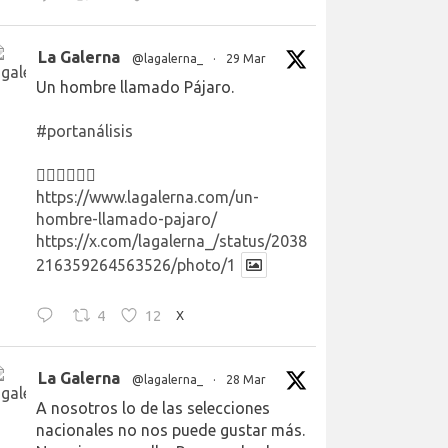
La Galerna
@lagalerna_
·
29 Mar
Un hombre llamado Pájaro.
#portanálisis
👉🏻👉🏻👉🏻
https://www.lagalerna.com/un-
hombre-llamado-pajaro/
https://x.com/lagalerna_/status/2038
216359264563526/photo/1
4
12
X
La Galerna
@lagalerna_
·
28 Mar
A nosotros lo de las selecciones
nacionales no nos puede gustar más.