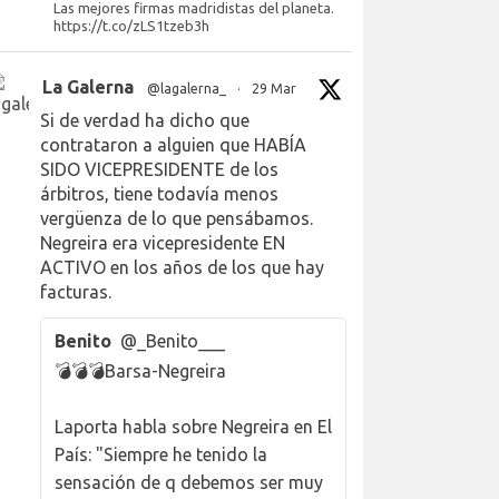
Las mejores firmas madridistas del planeta.
https://t.co/zLS1tzeb3h
La Galerna
@lagalerna_
·
29 Mar
Si de verdad ha dicho que
contrataron a alguien que HABÍA
SIDO VICEPRESIDENTE de los
árbitros, tiene todavía menos
vergüenza de lo que pensábamos.
Negreira era vicepresidente EN
ACTIVO en los años de los que hay
facturas.
Benito
@_Benito___
💣💣💣Barsa-Negreira
Laporta habla sobre Negreira en El
País: "Siempre he tenido la
sensación de q debemos ser muy