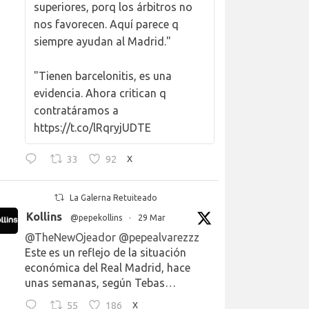
superiores, porq los árbitros no
nos favorecen. Aquí parece q
siempre ayudan al Madrid."
"Tienen barcelonitis, es una
evidencia. Ahora critican q
contratáramos a
https://t.co/lRqryjUDTE
33
92
X
La Galerna Retuiteado
Kollins
@pepekollins
·
29 Mar
@TheNewOjeador
@pepealvarezzz
Este es un reflejo de la situación
económica del Real Madrid, hace
unas semanas, según Tebas…
55
186
X