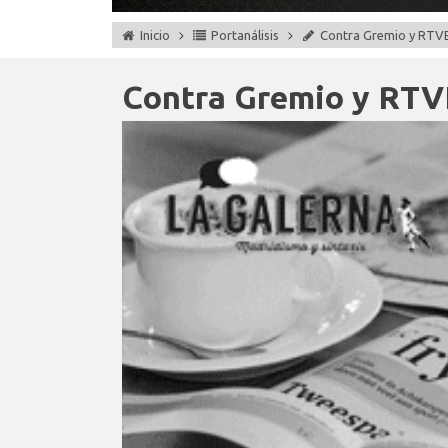
Inicio
Portanálisis
Contra Gremio y RTV
Contra Gremio y RTV