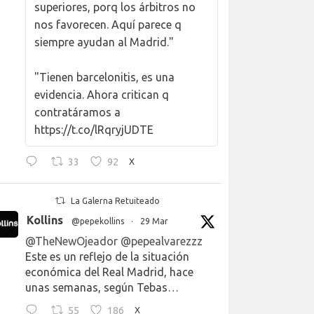
superiores, porq los árbitros no
nos favorecen. Aquí parece q
siempre ayudan al Madrid."
"Tienen barcelonitis, es una
evidencia. Ahora critican q
contratáramos a
https://t.co/lRqryjUDTE
33
92
X
La Galerna Retuiteado
Kollins
@pepekollins
·
29 Mar
@TheNewOjeador
@pepealvarezzz
Este es un reflejo de la situación
económica del Real Madrid, hace
unas semanas, según Tebas…
55
186
X