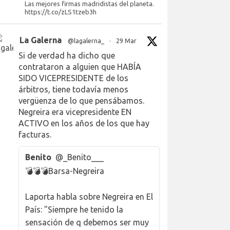
Las mejores firmas madridistas del planeta.
https://t.co/zLS1tzeb3h
La Galerna
@lagalerna_
·
29 Mar
Si de verdad ha dicho que
contrataron a alguien que HABÍA
SIDO VICEPRESIDENTE de los
árbitros, tiene todavía menos
vergüenza de lo que pensábamos.
Negreira era vicepresidente EN
ACTIVO en los años de los que hay
facturas.
Benito
@_Benito___
💣💣💣Barsa-Negreira
Laporta habla sobre Negreira en El
País: "Siempre he tenido la
sensación de q debemos ser muy