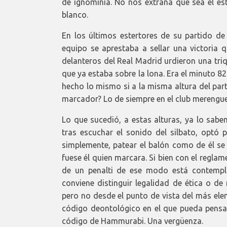
de ignominia. No nos extraña que sea el es
blanco.
En los últimos estertores de su partido de
equipo se aprestaba a sellar una victoria 
delanteros del Real Madrid urdieron una triqu
que ya estaba sobre la lona. Era el minuto 8
hecho lo mismo si a la misma altura del part
marcador? Lo de siempre en el club merengue:
Lo que sucedió, a estas alturas, ya lo sabe
tras escuchar el sonido del silbato, optó p
simplemente, patear el balón como de él s
fuese él quien marcara. Si bien con el reglam
de un penalti de ese modo está contempl
conviene distinguir legalidad de ética o de
pero no desde el punto de vista del más eleme
código deontológico en el que pueda pensar
código de Hammurabi. Una vergüenza.