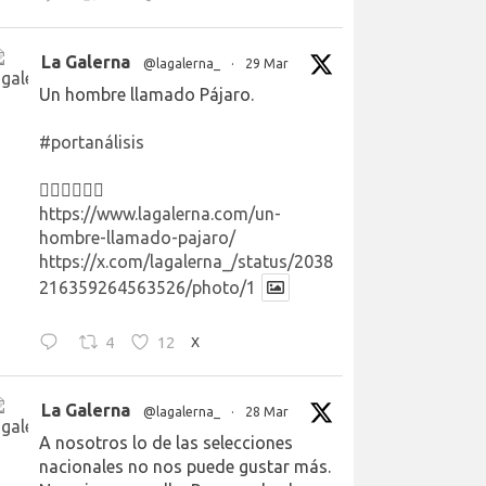
La Galerna
@lagalerna_
·
29 Mar
Un hombre llamado Pájaro.
#portanálisis
👉🏻👉🏻👉🏻
https://www.lagalerna.com/un-
hombre-llamado-pajaro/
https://x.com/lagalerna_/status/2038
216359264563526/photo/1
4
12
X
La Galerna
@lagalerna_
·
28 Mar
A nosotros lo de las selecciones
nacionales no nos puede gustar más.