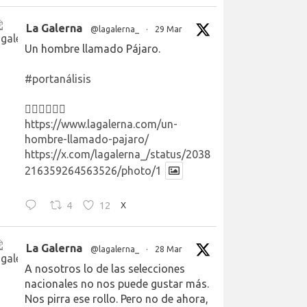
La Galerna
@lagalerna_
·
29 Mar
Un hombre llamado Pájaro.
#portanálisis
👉🏻👉🏻👉🏻
https://www.lagalerna.com/un-
hombre-llamado-pajaro/
https://x.com/lagalerna_/status/2038
216359264563526/photo/1
4
12
X
La Galerna
@lagalerna_
·
28 Mar
A nosotros lo de las selecciones
nacionales no nos puede gustar más.
Nos pirra ese rollo. Pero no de ahora,