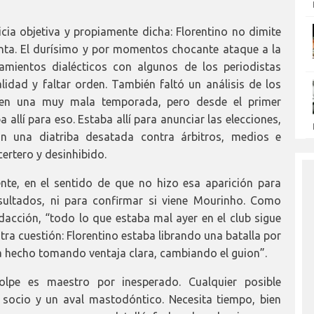
icia objetiva y propiamente dicha: Florentino no dimite
enta. El durísimo y por momentos chocante ataque a la
amientos dialécticos con algunos de los periodistas
alidad y faltar orden. También faltó un análisis de los
en una muy mala temporada, pero desde el primer
allí para eso. Estaba allí para anunciar las elecciones,
una diatriba desatada contra árbitros, medios e
ertero y desinhibido.
nte, en el sentido de que no hizo esa aparición para
sultados, ni para confirmar si viene Mourinho. Como
acción, “todo lo que estaba mal ayer en el club sigue
tra cuestión: Florentino estaba librando una batalla por
o ha hecho tomando ventaja clara, cambiando el guion”.
golpe es maestro por inesperado. Cualquier posible
 socio y un aval mastodóntico. Necesita tiempo, bien