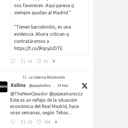
nos favorecen. Aquí parece q
siempre ayudan al Madrid."
"Tienen barcelonitis, es una
evidencia. Ahora critican q
contratáramos a
https://t.co/lRqryjUDTE
33
92
X
La Galerna Retuiteado
Kollins
@pepekollins
·
29 Mar
@TheNewOjeador
@pepealvarezzz
Este es un reflejo de la situación
económica del Real Madrid, hace
unas semanas, según Tebas…
55
186
X