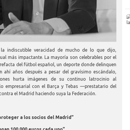
 la indiscutible veracidad de mucho de lo que dijo,
ual más impactante. La mayoría son celebrables por el
efacta del fútbol español, un deporte donde delinquen
en ahí años después a pesar del gravísimo escándalo,
siones hurta imágenes de su continuo latrocinio al
lo empresarial con el Barça y Tebas —prestatario del
contra el Madrid haciendo suya la Federación.
roteger a los socios del Madrid”
engan 100.000 euros cada uno”