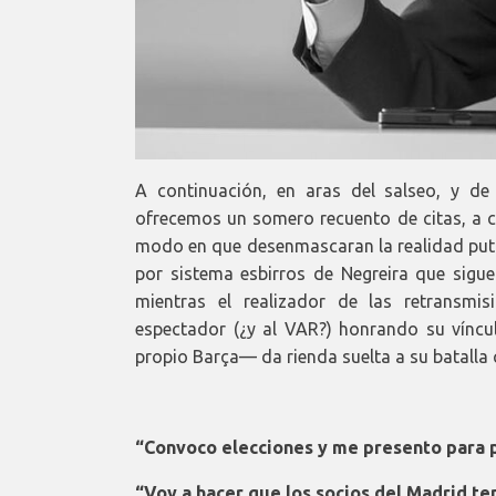
A continuación, en aras del salseo, y de
ofrecemos un somero recuento de citas, a c
modo en que desenmascaran la realidad putr
por sistema esbirros de Negreira que sigu
mientras el realizador de las retransmi
espectador (¿y al VAR?) honrando su víncu
propio Barça— da rienda suelta a su batalla 
“Convoco elecciones y me presento para p
“Voy a hacer que los socios del Madrid t