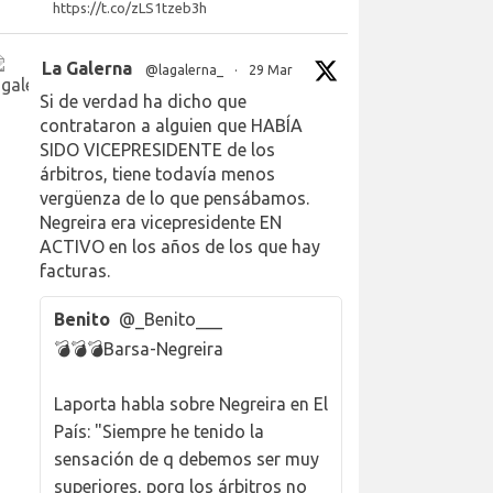
https://t.co/zLS1tzeb3h
La Galerna
@lagalerna_
·
29 Mar
Si de verdad ha dicho que
contrataron a alguien que HABÍA
SIDO VICEPRESIDENTE de los
árbitros, tiene todavía menos
vergüenza de lo que pensábamos.
Negreira era vicepresidente EN
ACTIVO en los años de los que hay
facturas.
Benito
@_Benito___
💣💣💣Barsa-Negreira
Laporta habla sobre Negreira en El
País: "Siempre he tenido la
sensación de q debemos ser muy
superiores, porq los árbitros no