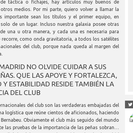
 de táctica o fichajes, hay artículos muy buenos de
otros medios. Por mi parte, quiero volver a llamar la
s importante sean los títulos y el primer equipo, en
 solo de un lugar. Incluso nuestra galaxia posee otras
a de una u otra manera, y cada una es necesaria para
 recorre, como onda gravitatoria, a todos los satélites
nacionales del club, porque nada queda al margen del
a.
 MADRID NO OLVIDE CUIDAR A SUS
ÑAS. QUE LAS APOYE Y FORTALEZCA,
 Y ESTABILIDAD RESIDE TAMBIÉN LA
CIA DEL CLUB
ternacionales del club son las verdaderas embajadas del
na logística que reúne cientos de aficionados, haciendo
l Bernabeu. Obviamente el club más seguido del mundo
te las pruebas de la importancia de las peñas sobran…