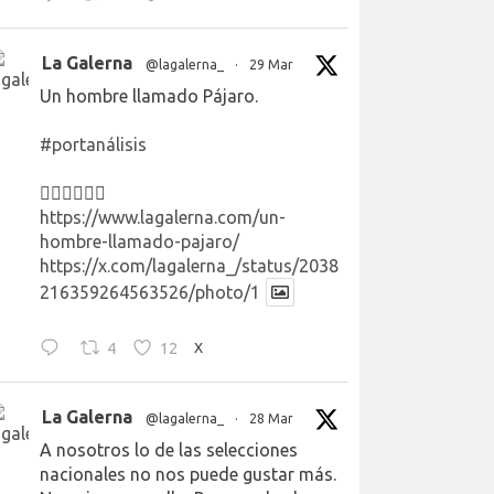
La Galerna
@lagalerna_
·
29 Mar
Un hombre llamado Pájaro.
#portanálisis
👉🏻👉🏻👉🏻
https://www.lagalerna.com/un-
hombre-llamado-pajaro/
https://x.com/lagalerna_/status/2038
216359264563526/photo/1
4
12
X
La Galerna
@lagalerna_
·
28 Mar
A nosotros lo de las selecciones
nacionales no nos puede gustar más.