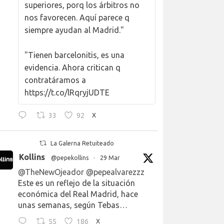
superiores, porq los árbitros no
nos favorecen. Aquí parece q
siempre ayudan al Madrid."
"Tienen barcelonitis, es una
evidencia. Ahora critican q
contratáramos a
https://t.co/lRqryjUDTE
33
92
X
La Galerna Retuiteado
Kollins
@pepekollins
·
29 Mar
@TheNewOjeador
@pepealvarezzz
Este es un reflejo de la situación
económica del Real Madrid, hace
unas semanas, según Tebas…
55
186
X