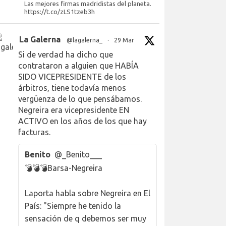
Las mejores firmas madridistas del planeta.
https://t.co/zLS1tzeb3h
La Galerna
@lagalerna_
·
29 Mar
Si de verdad ha dicho que
contrataron a alguien que HABÍA
SIDO VICEPRESIDENTE de los
árbitros, tiene todavía menos
vergüenza de lo que pensábamos.
Negreira era vicepresidente EN
ACTIVO en los años de los que hay
facturas.
Benito
@_Benito___
💣💣💣Barsa-Negreira
Laporta habla sobre Negreira en El
País: "Siempre he tenido la
sensación de q debemos ser muy