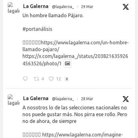
La Galerna
@lagalerna_
·
29 Mar
Un hombre llamado Pájaro.
#portanálisis
👉🏻👉🏻👉🏻
https://www.lagalerna.com/un-hombre-
llamado-pajaro/
https://x.com/lagalerna_/status/203821635926
4563526/photo/1
4
12
X
La Galerna
@lagalerna_
·
28 Mar
A nosotros lo de las selecciones nacionales no
nos puede gustar más. Nos pirra ese rollo. Pero
no de ahora, de siempre
👉🏻👉🏻👉🏻
https://www.lagalerna.com/imagine-