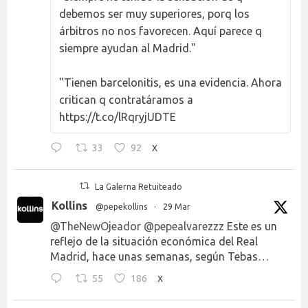
debemos ser muy superiores, porq los
árbitros no nos favorecen. Aquí parece q
siempre ayudan al Madrid."
"Tienen barcelonitis, es una evidencia. Ahora
critican q contratáramos a
https://t.co/lRqryjUDTE
33
92
X
La Galerna Retuiteado
Kollins
@pepekollins
·
29 Mar
@TheNewOjeador
@pepealvarezzz
Este es un
reflejo de la situación económica del Real
Madrid, hace unas semanas, según Tebas…
55
186
X