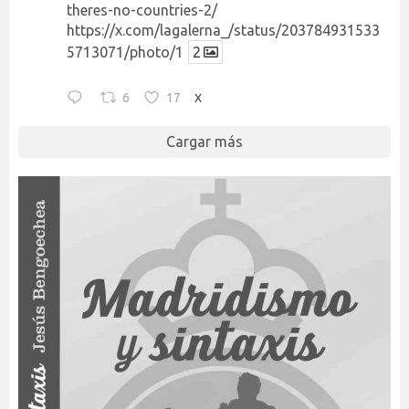
theres-no-countries-2/
https://x.com/lagalerna_/status/203784931533
5713071/photo/1
2
6
17
X
Cargar más