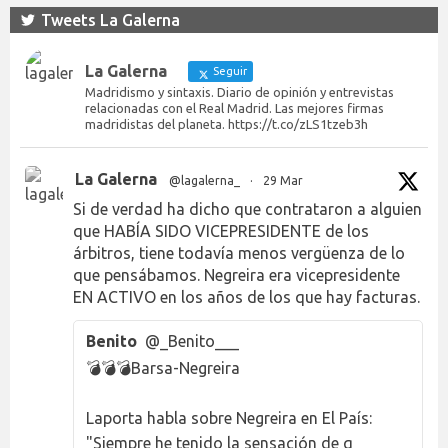
Tweets La Galerna
La Galerna
Seguir
Madridismo y sintaxis. Diario de opinión y entrevistas
relacionadas con el Real Madrid. Las mejores firmas
madridistas del planeta. https://t.co/zLS1tzeb3h
La Galerna
@lagalerna_
·
29 Mar
Si de verdad ha dicho que contrataron a alguien
que HABÍA SIDO VICEPRESIDENTE de los
árbitros, tiene todavía menos vergüenza de lo
que pensábamos. Negreira era vicepresidente
EN ACTIVO en los años de los que hay facturas.
Benito
@_Benito___
💣💣💣Barsa-Negreira
Laporta habla sobre Negreira en El País:
"Siempre he tenido la sensación de q