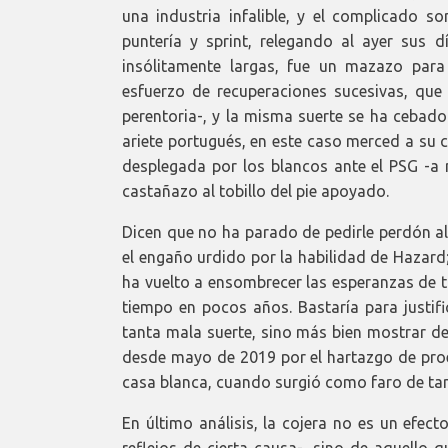
una industria infalible, y el complicado 
puntería y sprint, relegando al ayer sus d
insólitamente largas, fue un mazazo pa
esfuerzo de recuperaciones sucesivas, que
perentoria-, y la misma suerte se ha cebado
ariete portugués, en este caso merced a su 
desplegada por los blancos ante el PSG -a 
castañazo al tobillo del pie apoyado.
Dicen que no ha parado de pedirle perdón al
el engaño urdido por la habilidad de Hazard;
ha vuelto a ensombrecer las esperanzas de 
tiempo en pocos años. Bastaría para justi
tanta mala suerte, sino más bien mostrar de
desde mayo de 2019 por el hartazgo de proez
casa blanca, cuando surgió como faro de tant
En último análisis, la cojera no es un efec
reflejos de cierta causa-, sino de aquello 