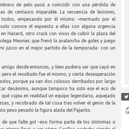
sombrero de pelo pasó a coincidir con una pérdida de
ías de centauro imparable. La secuencia de lesiones,
ra todos, empezando por él mismo –mermado por el
 solo conoce el expuesto a ellas con alguna urgencia
 en Hazard, otro crack con visos de cubrir la plaza del
colega Meunier, que frenó la avalancha de goles y juego
mi juicio en el mejor partido de la temporada- con un
 amigo desde entonces, y bien pudiera ser que cayó en
 pero el resultado fue el mismo, y cierta desesperación
todos, porque ya van dos colosos derribados por largo
ficar desánimo, aunque tampoco ha sido ese el eco de
 qué cojea en realidad un equipo legendario, aquejado
as, y recobrado de tal cosa tras volver el genio de la
o peso pesado la figura alada del Pajarito.
to de que falte gol –eso forma parte de los síntomas o
que otrora llevó a ver cómo Casillas acababa siendo el