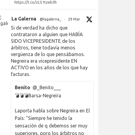
https://t.co/zLS1tzeb3h
La Galerna
@lagalerna_
·
29 Mar
Si de verdad ha dicho que
contrataron a alguien que HABÍA
SIDO VICEPRESIDENTE de los
árbitros, tiene todavía menos
vergüenza de lo que pensábamos.
Negreira era vicepresidente EN
ACTIVO en los años de los que hay
facturas.
Benito
@_Benito___
💣💣💣Barsa-Negreira
Laporta habla sobre Negreira en El
País: "Siempre he tenido la
sensación de q debemos ser muy
superiores, porq los árbitros no