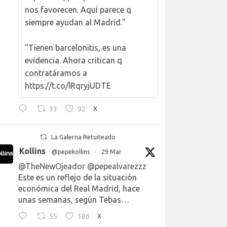
nos favorecen. Aquí parece q
siempre ayudan al Madrid."
"Tienen barcelonitis, es una
evidencia. Ahora critican q
contratáramos a
https://t.co/lRqryjUDTE
33
92
X
La Galerna Retuiteado
Kollins
@pepekollins
·
29 Mar
@TheNewOjeador
@pepealvarezzz
Este es un reflejo de la situación
económica del Real Madrid, hace
unas semanas, según Tebas…
55
186
X