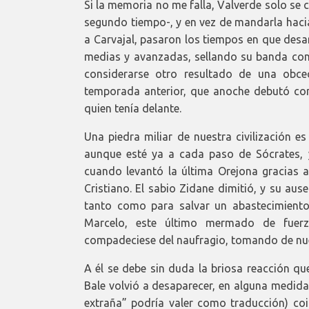
Si la memoria no me falla, Valverde solo se 
segundo tiempo-, y en vez de mandarla hacia
a Carvajal, pasaron los tiempos en que desa
medias y avanzadas, sellando su banda con
considerarse otro resultado de una obc
temporada anterior, que anoche debutó con
quien tenía delante.
Una piedra miliar de nuestra civilización e
aunque esté ya a cada paso de Sócrates, 
cuando levantó la última Orejona gracias a
Cristiano. El sabio Zidane dimitió, y su au
tanto como para salvar un abastecimient
Marcelo, este último mermado de fuerza
compadeciese del naufragio, tomando de nue
A él se debe sin duda la briosa reacción qu
Bale volvió a desaparecer, en alguna medid
extraña” podría valer como traducción) coin