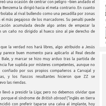
creó una ocasión de centrar con peligro –bien andado el
 Benzema la dirigió hacia el meta contrario. En cuanto
rbolaba al rival bullendo como una pesadilla por zonas
 el más pegajoso de los marcadores. Su penalti puede
ecación acumulada desde algo antes de empezar la
 un caño no dirigido al hueco sino al pie derecho de
s que la verdad nos hará libres, algo atribuido a Jesús
y parece buen momento para aplicarlo al Real desde
 Bale, y marcar se hizo muy arduo tras la partida de
sencia fue suplida por místeres competentes, aunque no
o confiado por sus propios compañeros a Carvajal y
s, y los fiascos resultantes hicieron que ZZ se
vo las riendas.
e llevó a presidir la Liga; pero no debemos olvidar que
a porque el síndrome de
British abroad
(“inglés en tierra
cidió con preferir taparse una calva al implante, hoy