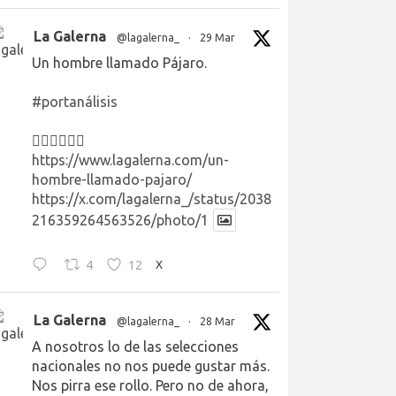
La Galerna
@lagalerna_
·
29 Mar
Un hombre llamado Pájaro.
#portanálisis
👉🏻👉🏻👉🏻
https://www.lagalerna.com/un-
hombre-llamado-pajaro/
https://x.com/lagalerna_/status/2038
216359264563526/photo/1
4
12
X
La Galerna
@lagalerna_
·
28 Mar
A nosotros lo de las selecciones
nacionales no nos puede gustar más.
Nos pirra ese rollo. Pero no de ahora,