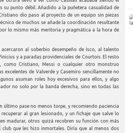
es su punto débil. Añadido a la puñetera casualidad de
ristiano dio paso al proyecto de un equipo sin piezas
 técnico de muchos se añade la coordinación resultante
 por lo mismo más meritoria y pragmática a la hora de
 acercaron al soberbio desempeño de Isco, al talento
inicius y a paradas providenciales de Courtois. El resto
s, como Cristiano, Messi o cualquier otro monstruo
as excelentes de Valverde y Casemiro sencillamente no
lgunos asuman roles hoy excesivos para ellos, y algo
eador no solo por la banda derecha, sino en todas las
n último pase no menos torpe, y recomiendo paciencia
ecuperar al gran lesionado, y un fichaje que salve lo
ten madurar, otros quizá recobren su función con más
 club que les hizo inmortales. Diría que al menos dos