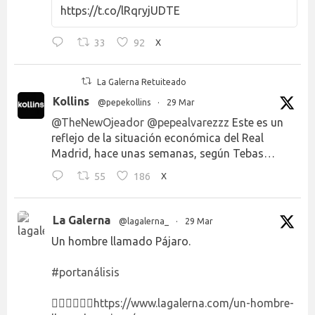
https://t.co/lRqryjUDTE
33
92
X
La Galerna Retuiteado
Kollins
@pepekollins
·
29 Mar
@TheNewOjeador
@pepealvarezzz
Este es un
reflejo de la situación económica del Real
Madrid, hace unas semanas, según Tebas…
55
186
X
La Galerna
@lagalerna_
·
29 Mar
Un hombre llamado Pájaro.
#portanálisis
👉🏻👉🏻👉🏻
https://www.lagalerna.com/un-hombre-