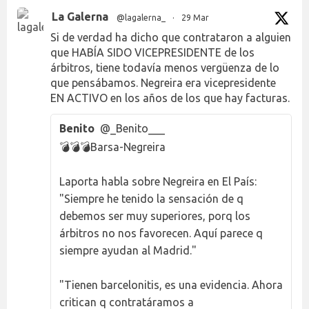
La Galerna
@lagalerna_
·
29 Mar
Si de verdad ha dicho que contrataron a alguien
que HABÍA SIDO VICEPRESIDENTE de los
árbitros, tiene todavía menos vergüenza de lo
que pensábamos. Negreira era vicepresidente
EN ACTIVO en los años de los que hay facturas.
Benito
@_Benito___
💣💣💣Barsa-Negreira
Laporta habla sobre Negreira en El País:
"Siempre he tenido la sensación de q
debemos ser muy superiores, porq los
árbitros no nos favorecen. Aquí parece q
siempre ayudan al Madrid."
"Tienen barcelonitis, es una evidencia. Ahora
critican q contratáramos a