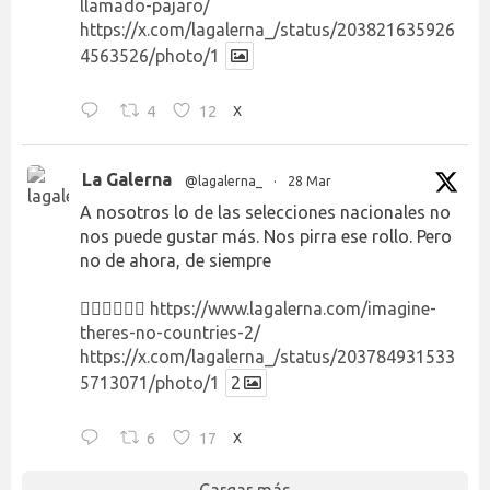
llamado-pajaro/
https://x.com/lagalerna_/status/203821635926
4563526/photo/1
4
12
X
La Galerna
@lagalerna_
·
28 Mar
A nosotros lo de las selecciones nacionales no
nos puede gustar más. Nos pirra ese rollo. Pero
no de ahora, de siempre
👉🏻👉🏻👉🏻
https://www.lagalerna.com/imagine-
theres-no-countries-2/
https://x.com/lagalerna_/status/203784931533
5713071/photo/1
2
6
17
X
Cargar más