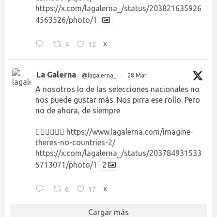
https://x.com/lagalerna_/status/203821635926
4563526/photo/1
4
12
X
La Galerna
@lagalerna_
·
28 Mar
A nosotros lo de las selecciones nacionales no
nos puede gustar más. Nos pirra ese rollo. Pero
no de ahora, de siempre
👉🏻👉🏻👉🏻
https://www.lagalerna.com/imagine-
theres-no-countries-2/
https://x.com/lagalerna_/status/203784931533
5713071/photo/1
2
6
17
X
Cargar más