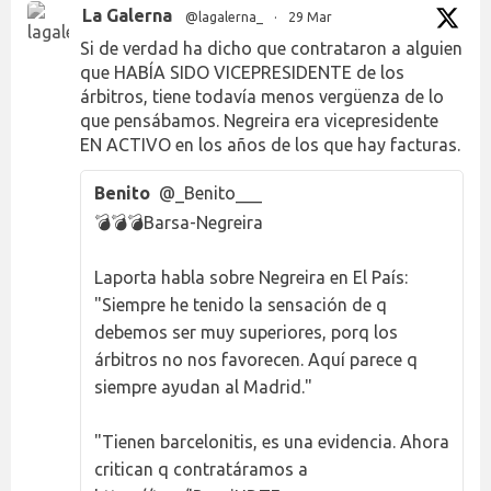
La Galerna
@lagalerna_
·
29 Mar
Si de verdad ha dicho que contrataron a alguien
que HABÍA SIDO VICEPRESIDENTE de los
árbitros, tiene todavía menos vergüenza de lo
que pensábamos. Negreira era vicepresidente
EN ACTIVO en los años de los que hay facturas.
Benito
@_Benito___
💣💣💣Barsa-Negreira
Laporta habla sobre Negreira en El País:
"Siempre he tenido la sensación de q
debemos ser muy superiores, porq los
árbitros no nos favorecen. Aquí parece q
siempre ayudan al Madrid."
"Tienen barcelonitis, es una evidencia. Ahora
critican q contratáramos a