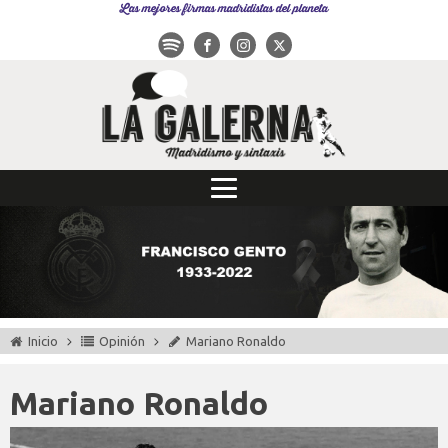
Las mejores firmas madridistas del planeta
Inicio
Opinión
Mariano Ronaldo
Mariano Ronaldo