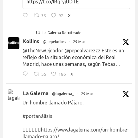
https://t.co/lRqryjUDTE
33
92
X
La Galerna Retuiteado
Kollins
@pepekollins
·
29 Mar
@TheNewOjeador
@pepealvarezzz
Este es un
reflejo de la situación económica del Real
Madrid, hace unas semanas, según Tebas…
55
186
X
La Galerna
@lagalerna_
·
29 Mar
Un hombre llamado Pájaro.
#portanálisis
👉🏻👉🏻👉🏻
https://www.lagalerna.com/un-hombre-
llamado-pajaro/