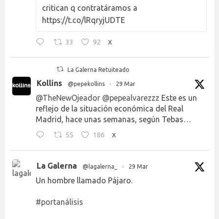
critican q contratáramos a
https://t.co/lRqryjUDTE
33
92
X
La Galerna Retuiteado
Kollins
@pepekollins
·
29 Mar
@TheNewOjeador
@pepealvarezzz
Este es un
reflejo de la situación económica del Real
Madrid, hace unas semanas, según Tebas…
55
186
X
La Galerna
@lagalerna_
·
29 Mar
Un hombre llamado Pájaro.
#portanálisis