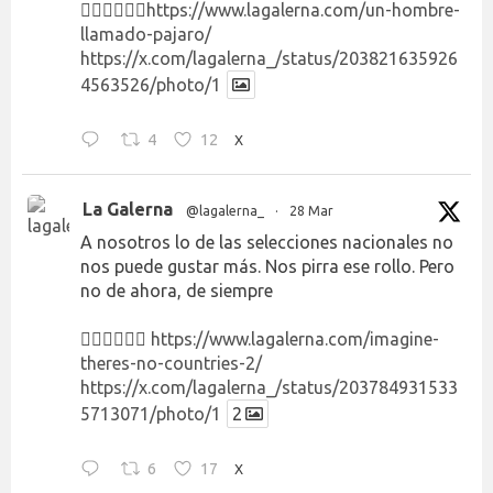
👉🏻👉🏻👉🏻
https://www.lagalerna.com/un-hombre-
llamado-pajaro/
https://x.com/lagalerna_/status/203821635926
4563526/photo/1
4
12
X
La Galerna
@lagalerna_
·
28 Mar
A nosotros lo de las selecciones nacionales no
nos puede gustar más. Nos pirra ese rollo. Pero
no de ahora, de siempre
👉🏻👉🏻👉🏻
https://www.lagalerna.com/imagine-
theres-no-countries-2/
https://x.com/lagalerna_/status/203784931533
5713071/photo/1
2
6
17
X