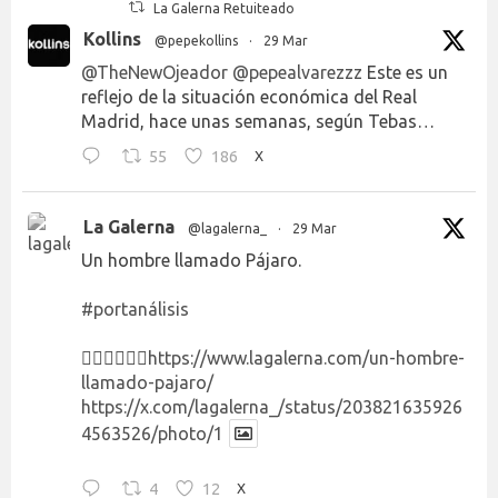
La Galerna Retuiteado
Kollins
@pepekollins
·
29 Mar
@TheNewOjeador
@pepealvarezzz
Este es un
reflejo de la situación económica del Real
Madrid, hace unas semanas, según Tebas…
55
186
X
La Galerna
@lagalerna_
·
29 Mar
Un hombre llamado Pájaro.
#portanálisis
👉🏻👉🏻👉🏻
https://www.lagalerna.com/un-hombre-
llamado-pajaro/
https://x.com/lagalerna_/status/203821635926
4563526/photo/1
4
12
X