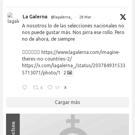
La Galerna
@lagalerna_
·
28 Mar
A nosotros lo de las selecciones nacionales no
nos puede gustar más. Nos pirra ese rollo. Pero
no de ahora, de siempre
👉🏻👉🏻👉🏻
https://www.lagalerna.com/imagine-
theres-no-countries-2/
https://x.com/lagalerna_/status/203784931533
5713071/photo/1
2
6
17
X
Cargar más