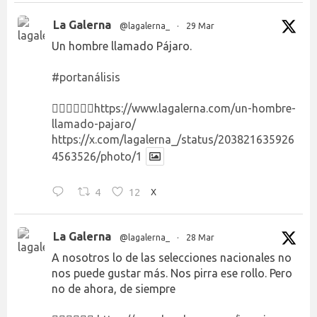
La Galerna
@lagalerna_
·
29 Mar
Un hombre llamado Pájaro.
#portanálisis
👉🏻👉🏻👉🏻
https://www.lagalerna.com/un-hombre-
llamado-pajaro/
https://x.com/lagalerna_/status/203821635926
4563526/photo/1
4
12
X
La Galerna
@lagalerna_
·
28 Mar
A nosotros lo de las selecciones nacionales no
nos puede gustar más. Nos pirra ese rollo. Pero
no de ahora, de siempre