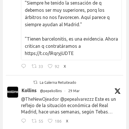
"Siempre he tenido la sensación de q
debemos ser muy superiores, porq los
árbitros no nos favorecen. Aquí parece q
siempre ayudan al Madrid."
"Tienen barcelonitis, es una evidencia. Ahora
critican q contratáramos a
https://t.co/lRqryjUDTE
33
92
X
La Galerna Retuiteado
Kollins
@pepekollins
·
29 Mar
@TheNewOjeador
@pepealvarezzz
Este es un
reflejo de la situación económica del Real
Madrid, hace unas semanas, según Tebas…
55
186
X