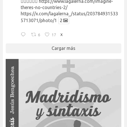
👉🏻👉🏻👉🏻
https://www.lagalerna.com/imagine-
theres-no-countries-2/
https://x.com/lagalerna_/status/203784931533
5713071/photo/1
2
6
17
X
Cargar más