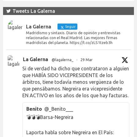
Tweets La Galerna
La Galerna
Seguir
Madridismo y sintaxis. Diario de opinión y entrevistas
relacionadas con el Real Madrid. Las mejores firmas
madridistas del planeta. https://t.co/zLS1tzeb3h
La Galerna
@lagalerna_
·
29 Mar
Si de verdad ha dicho que contrataron a alguien
que HABÍA SIDO VICEPRESIDENTE de los
árbitros, tiene todavía menos vergüenza de lo
que pensábamos. Negreira era vicepresidente
EN ACTIVO en los años de los que hay facturas.
Benito
@_Benito___
💣💣💣Barsa-Negreira
Laporta habla sobre Negreira en El País: