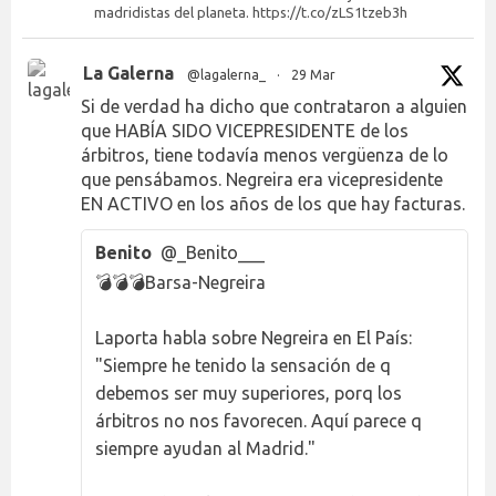
madridistas del planeta. https://t.co/zLS1tzeb3h
La Galerna
@lagalerna_
·
29 Mar
Si de verdad ha dicho que contrataron a alguien
que HABÍA SIDO VICEPRESIDENTE de los
árbitros, tiene todavía menos vergüenza de lo
que pensábamos. Negreira era vicepresidente
EN ACTIVO en los años de los que hay facturas.
Benito
@_Benito___
💣💣💣Barsa-Negreira
Laporta habla sobre Negreira en El País:
"Siempre he tenido la sensación de q
debemos ser muy superiores, porq los
árbitros no nos favorecen. Aquí parece q
siempre ayudan al Madrid."