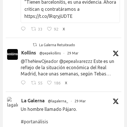
"Tienen barcelonitis, es una evidencia. Ahora
critican q contratáramos a
https://t.co/lRqryjUDTE
33
92
X
La Galerna Retuiteado
Kollins
@pepekollins
·
29 Mar
@TheNewOjeador
@pepealvarezzz
Este es un
reflejo de la situación económica del Real
Madrid, hace unas semanas, según Tebas…
55
186
X
La Galerna
@lagalerna_
·
29 Mar
Un hombre llamado Pájaro.
#portanálisis