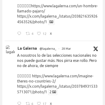
👉🏻👉🏻👉🏻
https://www.lagalerna.com/un-hombre-
llamado-pajaro/
https://x.com/lagalerna_/status/203821635926
4563526/photo/1
4
12
X
La Galerna
@lagalerna_
·
28 Mar
A nosotros lo de las selecciones nacionales no
nos puede gustar más. Nos pirra ese rollo. Pero
no de ahora, de siempre
👉🏻👉🏻👉🏻
https://www.lagalerna.com/imagine-
theres-no-countries-2/
https://x.com/lagalerna_/status/203784931533
5713071/photo/1
2
6
17
X