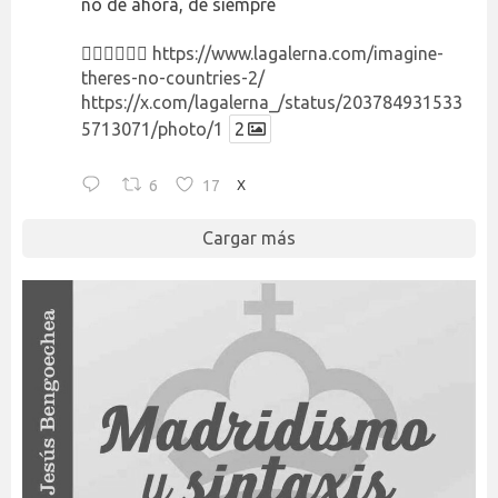
no de ahora, de siempre
👉🏻👉🏻👉🏻
https://www.lagalerna.com/imagine-
theres-no-countries-2/
https://x.com/lagalerna_/status/203784931533
5713071/photo/1
2
6
17
X
Cargar más