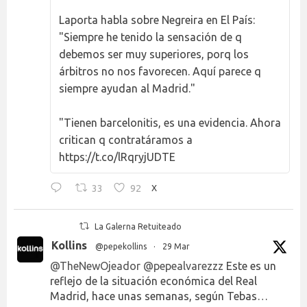
Laporta habla sobre Negreira en El País:
"Siempre he tenido la sensación de q
debemos ser muy superiores, porq los
árbitros no nos favorecen. Aquí parece q
siempre ayudan al Madrid."
"Tienen barcelonitis, es una evidencia. Ahora
critican q contratáramos a
https://t.co/lRqryjUDTE
33
92
X
La Galerna Retuiteado
Kollins
@pepekollins
·
29 Mar
@TheNewOjeador
@pepealvarezzz
Este es un
reflejo de la situación económica del Real
Madrid, hace unas semanas, según Tebas…