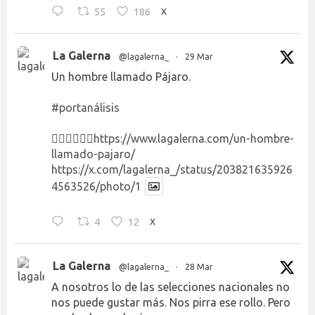
55
186
X
La Galerna
@lagalerna_
·
29 Mar
Un hombre llamado Pájaro.
#portanálisis
👉🏻👉🏻👉🏻
https://www.lagalerna.com/un-hombre-
llamado-pajaro/
https://x.com/lagalerna_/status/203821635926
4563526/photo/1
4
12
X
La Galerna
@lagalerna_
·
28 Mar
A nosotros lo de las selecciones nacionales no
nos puede gustar más. Nos pirra ese rollo. Pero