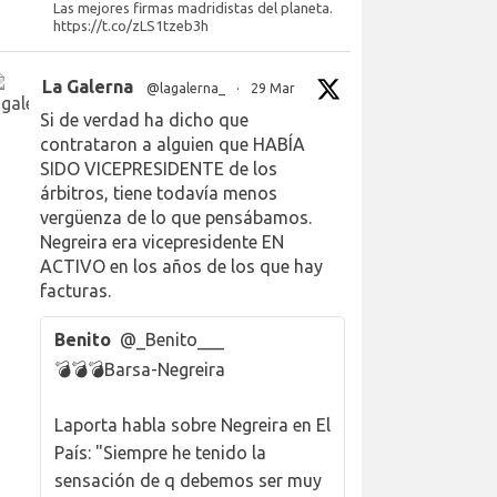
Las mejores firmas madridistas del planeta.
https://t.co/zLS1tzeb3h
La Galerna
@lagalerna_
·
29 Mar
Si de verdad ha dicho que
contrataron a alguien que HABÍA
SIDO VICEPRESIDENTE de los
árbitros, tiene todavía menos
vergüenza de lo que pensábamos.
Negreira era vicepresidente EN
ACTIVO en los años de los que hay
facturas.
Benito
@_Benito___
💣💣💣Barsa-Negreira
Laporta habla sobre Negreira en El
País: "Siempre he tenido la
sensación de q debemos ser muy