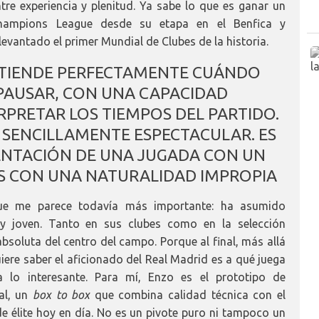
tre experiencia y plenitud. Ya sabe lo que es ganar un
hampions League desde su etapa en el Benfica y
levantado el primer Mundial de Clubes de la historia.
NTIENDE PERFECTAMENTE CUÁNDO
PAUSAR, CON UNA CAPACIDAD
PRETAR LOS TIEMPOS DEL PARTIDO.
 SENCILLAMENTE ESPECTACULAR. ES
ENTACIÓN DE UNA JUGADA CON UN
S CON UNA NATURALIDAD IMPROPIA
que me parece todavía más importante: ha asumido
 joven. Tanto en sus clubes como en la selección
absoluta del centro del campo. Porque al final, más allá
uiere saber el aficionado del Real Madrid es a qué juega
lo interesante. Para mí, Enzo es el prototipo de
al, un
box to box
que combina calidad técnica con el
 de élite hoy en día. No es un pivote puro ni tampoco un