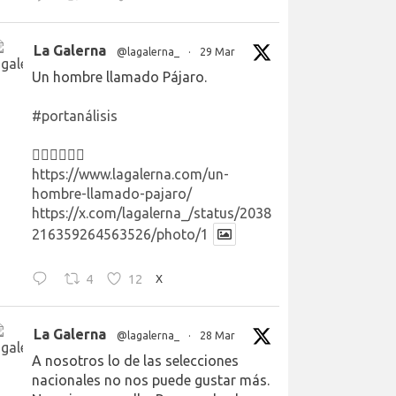
La Galerna
@lagalerna_
·
29 Mar
Un hombre llamado Pájaro.
#portanálisis
👉🏻👉🏻👉🏻
https://www.lagalerna.com/un-
hombre-llamado-pajaro/
https://x.com/lagalerna_/status/2038
216359264563526/photo/1
4
12
X
La Galerna
@lagalerna_
·
28 Mar
A nosotros lo de las selecciones
nacionales no nos puede gustar más.