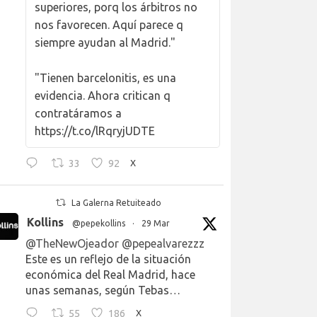
superiores, porq los árbitros no
nos favorecen. Aquí parece q
siempre ayudan al Madrid."
"Tienen barcelonitis, es una
evidencia. Ahora critican q
contratáramos a
https://t.co/lRqryjUDTE
33
92
X
La Galerna Retuiteado
Kollins
@pepekollins
·
29 Mar
@TheNewOjeador
@pepealvarezzz
Este es un reflejo de la situación
económica del Real Madrid, hace
unas semanas, según Tebas…
55
186
X