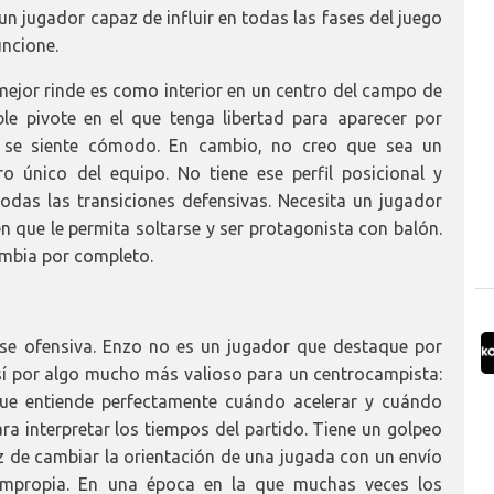
n jugador capaz de influir en todas las fases del juego
uncione.
mejor rinde es como interior en un centro del campo de
e pivote en el que tenga libertad para aparecer por
e se siente cómodo. En cambio, no creo que sea un
o único del equipo. No tiene ese perfil posicional y
todas las transiciones defensivas. Necesita un jugador
n que le permita soltarse y ser protagonista con balón.
ambia por completo.
ase ofensiva. Enzo no es un jugador que destaque por
sí por algo mucho más valioso para un centrocampista:
que entiende perfectamente cuándo acelerar y cuándo
ra interpretar los tiempos del partido. Tiene un golpeo
az de cambiar la orientación de una jugada con un envío
impropia. En una época en la que muchas veces los