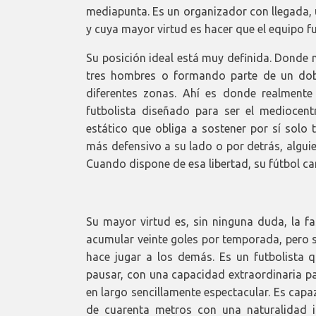
mediapunta. Es un organizador con llegada, u
y cuya mayor virtud es hacer que el equipo f
Su posición ideal está muy definida. Donde 
tres hombres o formando parte de un dobl
diferentes zonas. Ahí es donde realment
futbolista diseñado para ser el mediocentr
estático que obliga a sostener por sí solo 
más defensivo a su lado o por detrás, alguie
Cuando dispone de esa libertad, su fútbol c
Su mayor virtud es, sin ninguna duda, la f
acumular veinte goles por temporada, pero 
hace jugar a los demás. Es un futbolista 
pausar, con una capacidad extraordinaria pa
en largo sencillamente espectacular. Es cap
de cuarenta metros con una naturalidad 