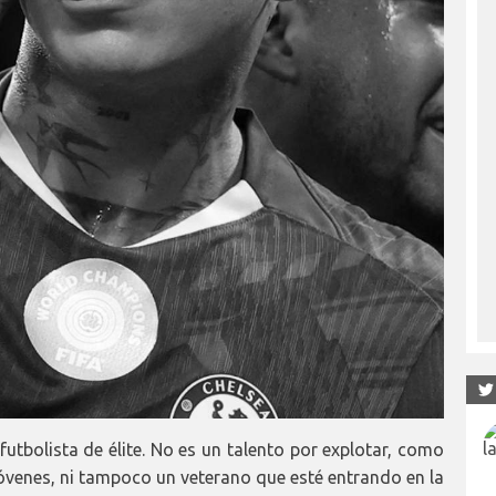
futbolista de élite. No es un talento por explotar, como
venes, ni tampoco un veterano que esté entrando en la