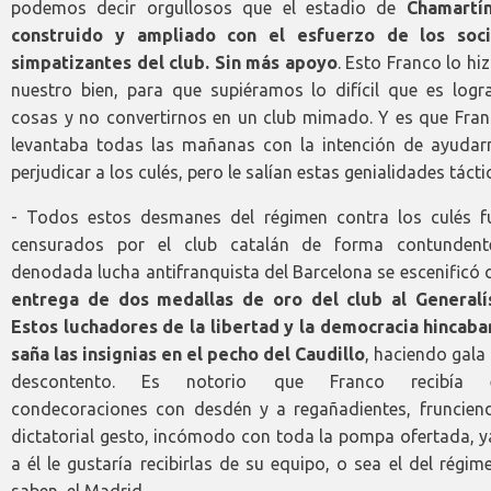
podemos decir orgullosos que el estadio de
Chamartí
construido y ampliado con el esfuerzo de los soc
simpatizantes del club. Sin más apoyo
. Esto Franco lo hi
nuestro bien, para que supiéramos lo difícil que es logra
cosas y no convertirnos en un club mimado. Y es que Fran
levantaba todas las mañanas con la intención de ayudar
perjudicar a los culés, pero le salían estas genialidades tác
- Todos estos desmanes del régimen contra los culés f
censurados por el club catalán de forma contundent
denodada lucha antifranquista del Barcelona se escenificó 
entrega de dos medallas de oro del club al Generalí
Estos luchadores de la libertad y la democracia hincaba
saña las insignias en el pecho del Caudillo
, haciendo gala
descontento. Es notorio que Franco recibía e
condecoraciones con desdén y a regañadientes, fruncien
dictatorial gesto, incómodo con toda la pompa ofertada, y
a él le gustaría recibirlas de su equipo, o sea el del régim