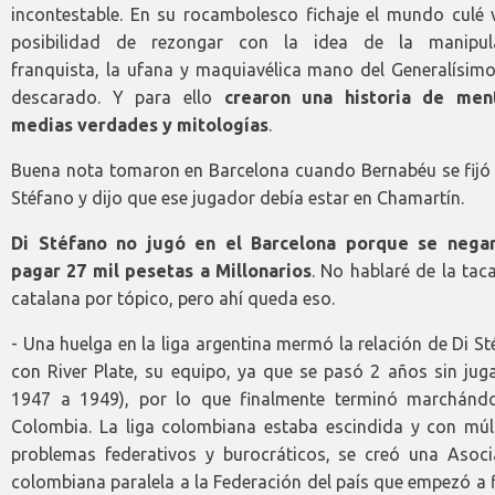
incontestable. En su rocambolesco fichaje el mundo culé v
posibilidad de rezongar con la idea de la manipul
franquista, la ufana y maquiavélica mano del Generalísim
descarado. Y para ello
crearon una historia de ment
medias verdades y mitologías
.
Buena nota tomaron en Barcelona cuando Bernabéu se fijó 
Stéfano y dijo que ese jugador debía estar en Chamartín.
Di Stéfano no jugó en el Barcelona porque se nega
pagar 27 mil pesetas a Millonarios
. No hablaré de la tac
catalana por tópico, pero ahí queda eso.
- Una huelga en la liga argentina mermó la relación de Di S
con River Plate, su equipo, ya que se pasó 2 años sin jug
1947 a 1949), por lo que finalmente terminó marchánd
Colombia. La liga colombiana estaba escindida y con múlt
problemas federativos y burocráticos, se creó una Asoci
colombiana paralela a la Federación del país que empezó a 