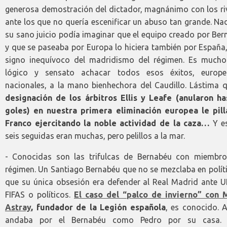
generosa demostración del dictador, magnánimo con los riv
ante los que no quería escenificar un abuso tan grande. Na
su sano juicio podía imaginar que el equipo creado por Be
y que se paseaba por Europa lo hiciera también por España
signo inequívoco del madridismo del régimen. Es much
lógico y sensato achacar todos esos éxitos, europ
nacionales, a la mano bienhechora del Caudillo. Lástima
designación de los árbitros Ellis y Leafe (anularon ha
goles) en nuestra primera eliminación europea le pill
Franco ejercitando la noble actividad de la caza…
Y e
seis seguidas eran muchas, pero pelillos a la mar.
- Conocidas son las trifulcas de Bernabéu con miembro
régimen. Un Santiago Bernabéu que no se mezclaba en polít
que su única obsesión era defender al Real Madrid ante U
FIFAS o políticos.
El caso del “palco de invierno” con M
Astray
, fundador de la Legión española
, es conocido. 
andaba por el Bernabéu como Pedro por su casa. 