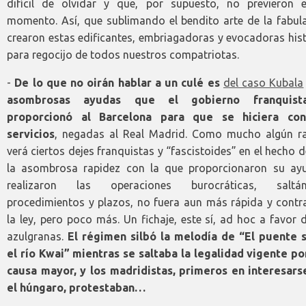
difícil de olvidar y que, por supuesto, no previeron 
momento. Así, que sublimando el bendito arte de la fabula
crearon estas edificantes, embriagadoras y evocadoras his
para regocijo de todos nuestros compatriotas.
-
De lo que no oirán hablar a un culé es
del caso Kubala
asombrosas ayudas que el gobierno franquist
proporcionó al Barcelona para que se hiciera co
servicios
, negadas al Real Madrid. Como mucho algún ra
verá ciertos dejes franquistas y “fascistoides” en el hecho 
la asombrosa rapidez con la que proporcionaron su ay
realizaron las operaciones burocráticas, saltá
procedimientos y plazos, no fuera aun más rápida y contra
la ley, pero poco más. Un fichaje, este sí, ad hoc a favor 
azulgranas.
El régimen silbó la melodía de “El puente 
el río Kwai” mientras se saltaba la legalidad vigente po
causa mayor, y los madridistas, primeros en interesars
el húngaro, protestaban…