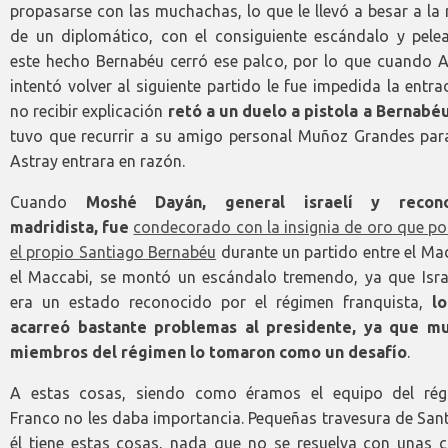
propasarse con las muchachas, lo que le llevó a besar a la
de un diplomático, con el consiguiente escándalo y pelea
este hecho Bernabéu cerró ese palco, por lo que cuando A
intentó volver al siguiente partido le fue impedida la entra
no recibir explicación
retó a un duelo a pistola a Bernabé
tuvo que recurrir a su amigo personal Muñoz Grandes par
Astray entrara en razón.
Cuando
Moshé Dayán, general israelí y recono
madridista, fue
condecorado con la insignia de oro que po
el propio Santiago Bernabéu
durante un partido entre el Ma
el Maccabi, se montó un escándalo tremendo, ya que Isra
era un estado reconocido por el régimen franquista,
lo
acarreó bastante problemas al presidente, ya que m
miembros del régimen lo tomaron como un desafío
.
A estas cosas, siendo como éramos el equipo del rég
Franco no les daba importancia. Pequeñas travesura de San
él tiene estas cosas, nada que no se resuelva con unas c