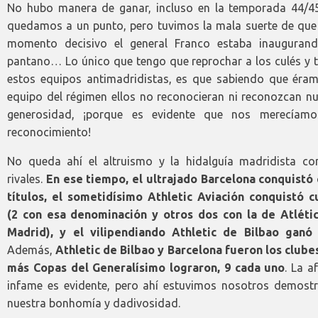
No hubo manera de ganar, incluso en la temporada 44/4
quedamos a un punto, pero tuvimos la mala suerte de que 
momento decisivo el general Franco estaba inauguran
pantano… Lo único que tengo que reprochar a los culés y 
estos equipos antimadridistas, es que sabiendo que éram
equipo del régimen ellos no reconocieran ni reconozcan nu
generosidad, ¡porque es evidente que nos merecíamo
reconocimiento!
No queda ahí el altruismo y la hidalguía madridista co
rivales.
En ese tiempo, el ultrajado Barcelona conquistó 
títulos, el sometidísimo Athletic Aviación conquistó c
(2 con esa denominación y otros dos con la de Atléti
Madrid), y el vilipendiando Athletic de Bilbao ganó
Además,
Athletic de Bilbao y Barcelona fueron los clube
más Copas del Generalísimo lograron, 9 cada uno
. La a
infame es evidente, pero ahí estuvimos nosotros demost
nuestra bonhomía y dadivosidad.