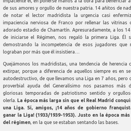
impaciente él, en ponerse manos a la obra para beneficiar a
de sus amores y orgullo de nuestra patria. 14 añitos de na
de notar el lector madridista la urgencia casi enfermiz
impaciencia nerviosa de Franco por rellenar las vitrinas 
adorado estadio de Chamartín. Apresuradamente, a los 14
de iniciarse el Régimen, nos regaló la primera Liga. Él s
demostrando la incompetencia de esos jugadores que 
lograban por más que él insistiera…
Quejámonos los madridistas, una tendencia de herencia c
extirpar, porque a diferencia de aquellos siempre es en s
autodestructivo, de que llevamos una Liga en 7 años, pero 
proverbial ayuda del Generalísimo nos pasamos más 
gloriosas temporadas de patriotismo sentido y orgullos
olerla.
La época más larga sin que el Real Madrid conqui
una Liga. Sí, amigos, ¡14 años de gobierno franquist
ganar la Liga! (1933/1939-1953). Justo en la época más
del régimen
, en la que se estaban sentando las bases.