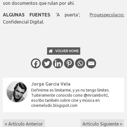
son documentos que rulan por ahí.
ALGUNAS FUENTES
: 'A puerta';
Prouespeculacio
;
Confidencial Digital.
VOLVER HOME
Jorge Garcia Vela
Definirme es limitarme, y yo no tengo límites.
Tuiteramente conocido como @mrsambo92,
escribo también sobre cine y música en
cinemelodic.blogspot.com
« Artículo Anterior
Artículo Siguiente »