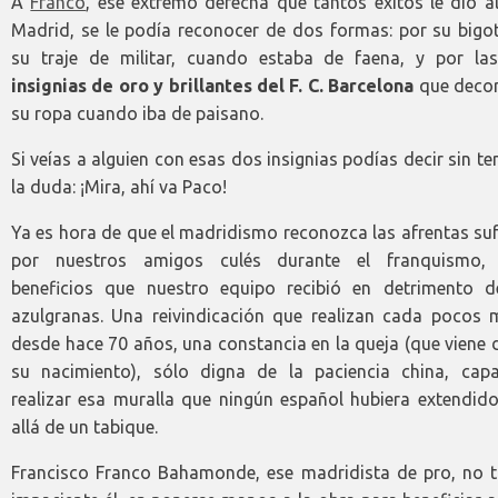
A
Franco
, ese extremo derecha que tantos éxitos le dio a
Madrid, se le podía reconocer de dos formas: por su bigot
su traje de militar, cuando estaba de faena, y por l
insignias de oro y brillantes del F. C. Barcelona
que deco
su ropa cuando iba de paisano.
Si veías a alguien con esas dos insignias podías decir sin t
la duda: ¡Mira, ahí va Paco!
Ya es hora de que el madridismo reconozca las afrentas su
por nuestros amigos culés durante el franquismo,
beneficios que nuestro equipo recibió en detrimento d
azulgranas. Una reivindicación que realizan cada pocos 
desde hace 70 años, una constancia en la queja (que viene
su nacimiento), sólo digna de la paciencia china, cap
realizar esa muralla que ningún español hubiera extendid
allá de un tabique.
Francisco Franco Bahamonde, ese madridista de pro, no t