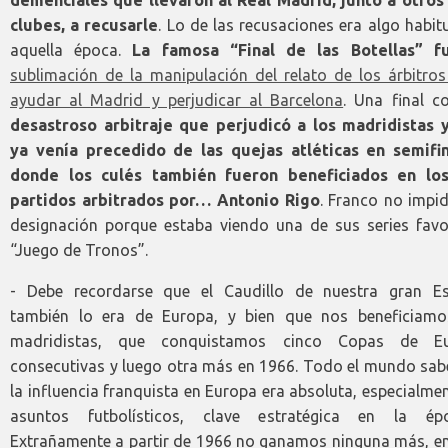
clubes, a recusarle
. Lo de las recusaciones era algo habit
aquella época.
La famosa “Final de las Botellas”
f
sublimación de la manipulación del relato de los árbitros
ayudar al Madrid y perjudicar al Barcelona
. Una final c
desastroso arbitraje que perjudicó a los madridistas 
ya venía precedido de las quejas atléticas en semifin
donde los culés también fueron beneficiados en lo
partidos arbitrados por… Antonio Rigo
. Franco no impi
designación porque estaba viendo una de sus series favor
“Juego de Tronos”.
- Debe recordarse que el Caudillo de nuestra gran E
también lo era de Europa, y bien que nos beneficiamo
madridistas, que conquistamos cinco Copas de E
consecutivas y luego otra más en 1966. Todo el mundo sab
la influencia franquista en Europa era absoluta, especialme
asuntos futbolísticos, clave estratégica en la é
Extrañamente a partir de 1966 no ganamos ninguna más, en