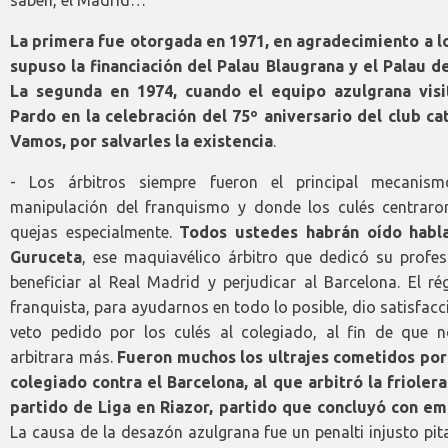
saben, el Madrid…
La primera fue otorgada en 1971, en agradecimiento a l
supuso la financiación del Palau Blaugrana y el Palau de
La segunda en 1974, cuando el equipo azulgrana visi
Pardo en la celebración del 75º aniversario del club cat
Vamos, por salvarles la existencia
.
- Los árbitros siempre fueron el principal mecanis
manipulación del franquismo y donde los culés centraro
quejas especialmente.
Todos ustedes habrán oído habl
Guruceta
, ese maquiavélico árbitro que dedicó su profes
beneficiar al Real Madrid y perjudicar al Barcelona. El r
franquista, para ayudarnos en todo lo posible, dio satisfacc
veto pedido por los culés al colegiado, al fin de que n
arbitrara más.
Fueron muchos los ultrajes cometidos por
colegiado contra el Barcelona, al que arbitró la friolera
partido de Liga en Riazor, partido que concluyó con e
La causa de la desazón azulgrana fue un penalti injusto pi