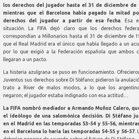
los derechos del jugador hasta el 31 de diciembre de 
mientras que el Barcelona había pagado la mitad po
derechos del jugador a partir de esa fecha
. Esa e
situación. La FIFA dejó claro que los derechos federa
correspondían a Millonarios hasta el 31 de diciembre de 1
que el Real Madrid era el único que había llegado a un ac
por lo que exigió a la Federación española que ambos c
llegaran a un pacto.
La histeria azulgrana se puso en funcionamiento. Ofreciero
Juventus sus derechos sobre Di Stéfano; pidieron la anulaci
trato a River de malos modos, a lo que los argentin
negaron; el jugador estaba indignado con esa actitud…
La FIFA nombró mediador a Armando Muñoz Calero, qu
el ideólogo de una salomónica decisión. Di Stéfano ju
en el Madrid en las temporadas 53-54 y 55-56, mientra
en el Barcelona lo haría las temporadas 54-55 y 56-57
.
deberían ponerse de acuerdo sobre el futuro de Di Stéfano.