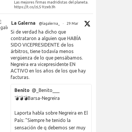
Las mejores firmas madridistas del planeta.
https://t.co/zLS1tzeb3h
La Galerna
@lagalerna_
·
29 Mar
Si de verdad ha dicho que
contrataron a alguien que HABÍA
SIDO VICEPRESIDENTE de los
árbitros, tiene todavía menos
vergüenza de lo que pensábamos.
Negreira era vicepresidente EN
ACTIVO en los años de los que hay
facturas.
Benito
@_Benito___
💣💣💣Barsa-Negreira
Laporta habla sobre Negreira en El
País: "Siempre he tenido la
sensación de q debemos ser muy