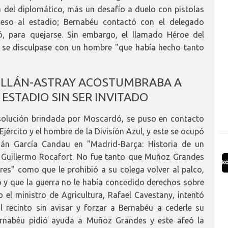
a del diplomático, más un desafío a duelo con pistolas
ceso al estadio; Bernabéu contactó con el delegado
ó, para quejarse. Sin embargo, el llamado Héroe del
e se disculpase con un hombre "que había hecho tanto
ILLÁN-ASTRAY ACOSTUMBRABA A
 ESTADIO SIN SER INVITADO
solución brindada por Moscardó, se puso en contacto
jército y el hombre de la División Azul, y este se ocupó
ián García Candau en "Madrid-Barça: Historia de un
r Guillermo Rocafort. No fue tanto que Muñoz Grandes
es" como que le prohibió a su colega volver al palco,
o y que la guerra no le había concedido derechos sobre
el ministro de Agricultura, Rafael Cavestany, intentó
 al recinto sin avisar y forzar a Bernabéu a cederle su
ernabéu pidió ayuda a Muñoz Grandes y este afeó la