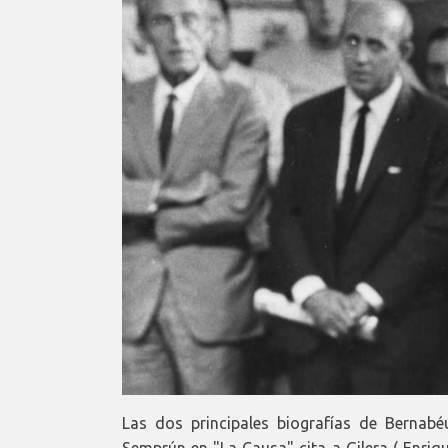
Las dos principales biografías de Bernabé
Semprún en "La Causa" cita a Gilera ( Enriqu