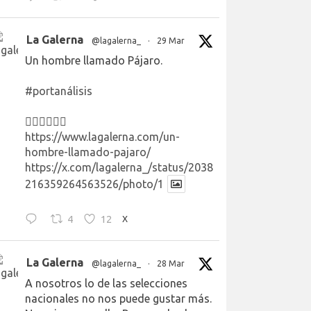
La Galerna
@lagalerna_
·
29 Mar
Un hombre llamado Pájaro.
#portanálisis
👉🏻👉🏻👉🏻
https://www.lagalerna.com/un-
hombre-llamado-pajaro/
https://x.com/lagalerna_/status/2038
216359264563526/photo/1
4
12
X
La Galerna
@lagalerna_
·
28 Mar
A nosotros lo de las selecciones
nacionales no nos puede gustar más.