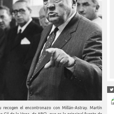
u recogen el encontronazo con Millán-Astray. Martín
e Gil de la Vega, de ABC), que es la principal fuente de