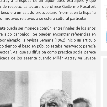
stray a la esposa de un diplomático extranjero y que
 de respeto. La lectura que ofrece Guillermo Rocafort
 el beso era un saludo protocolario "normal en la España
r motivos relativos a su esfera cultural particular.
nte pueda ser moneda común, entre finales de los años
era algo canónico. Se pueden encontrar referencias en
por ejemplo, la revista Semana (1962) inició un artículo
o tiempo el beso en público estaba reservado; parecía
ectos". Así que su difusión como práctica social parece
cada de los sesenta cuando Millán-Astray ya llevaba