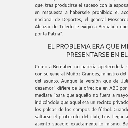
que, tras producirse el suceso con la espos
en respuesta a habérsele prohibido el ac
nacional de Deportes, el general Moscard
Alcázar de Toledo le exigió a Bernabéu qu
por la Patria".
EL PROBLEMA ERA QUE M
PRESENTARSE EN EL
Como a Bernabéu no parecía apetecerle la 
con su general Muñoz Grandes, ministro del E
del asunto. Aunque la versión que da Jul
desamor" difiere de la ofrecida en ABC po
mediara “para que aquello no fuera a mayor
indicándole que aquel era un recinto privad
los palcos de los campos de fútbol. Cuando 
saltarse el protocolo del club, tras llegar
asiento sucedió exactamente lo mismo. B