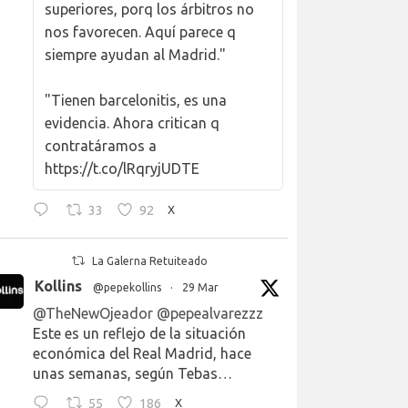
superiores, porq los árbitros no
nos favorecen. Aquí parece q
siempre ayudan al Madrid."
"Tienen barcelonitis, es una
evidencia. Ahora critican q
contratáramos a
https://t.co/lRqryjUDTE
33
92
X
La Galerna Retuiteado
Kollins
@pepekollins
·
29 Mar
@TheNewOjeador
@pepealvarezzz
Este es un reflejo de la situación
económica del Real Madrid, hace
unas semanas, según Tebas…
55
186
X