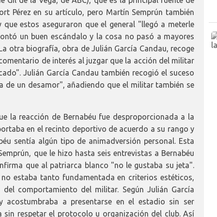
ort Pérez en su artículo, pero Martín Semprún también
y que estos aseguraron que el general "llegó a meterle
montó un buen escándalo y la cosa no pasó a mayores
 La otra biografía, obra de Julián García Candau, recoge
omentario de interés al juzgar que la acción del militar
cado". Julián García Candau también recogió el suceso
ria de un desamor", añadiendo que el militar también se
que la reacción de Bernabéu fue desproporcionada a la
ortaba en el recinto deportivo de acuerdo a su rango y
béu sentía algún tipo de animadversión personal. Esta
 Semprún, que le hizo hasta seis entrevistas a Bernabéu
onfirma que al patriarca blanco "no le gustaba su jeta".
 no estaba tanto fundamentada en criterios estéticos,
del comportamiento del militar. Según Julián García
y acostumbraba a presentarse en el estadio sin ser
 sin respetar el protocolo u organización del club. Así