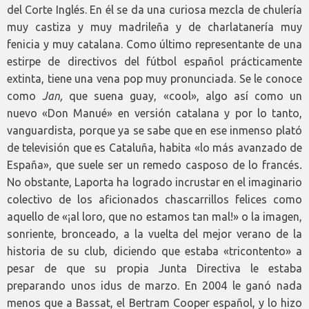
del Corte Inglés. En él se da una curiosa mezcla de chulería
muy castiza y muy madrileña y de charlatanería muy
fenicia y muy catalana. Como último representante de una
estirpe de directivos del fútbol español prácticamente
extinta, tiene una vena pop muy pronunciada. Se le conoce
como
Jan,
que suena guay, «cool», algo así como un
nuevo «Don Manué» en versión catalana y por lo tanto,
vanguardista, porque ya se sabe que en ese inmenso plató
de televisión que es Cataluña, habita «lo más avanzado de
España», que suele ser un remedo casposo de lo francés
.
No obstante, Laporta ha logrado incrustar en el imaginario
colectivo de los aficionados chascarrillos felices como
aquello de «¡al loro, que no estamos tan mal!» o la imagen,
sonriente, bronceado, a la vuelta del mejor verano de la
historia de su club, diciendo que estaba «tricontento» a
pesar de que su propia Junta Directiva le estaba
preparando unos idus de marzo. En 2004 le ganó nada
menos que a Bassat, el Bertram Cooper español, y lo hizo