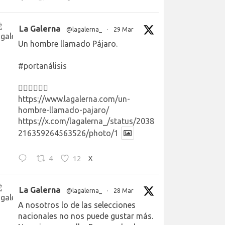
La Galerna
@lagalerna_
·
29 Mar
Un hombre llamado Pájaro.
#portanálisis
👉🏻👉🏻👉🏻
https://www.lagalerna.com/un-
hombre-llamado-pajaro/
https://x.com/lagalerna_/status/2038
216359264563526/photo/1
4
12
X
La Galerna
@lagalerna_
·
28 Mar
A nosotros lo de las selecciones
nacionales no nos puede gustar más.