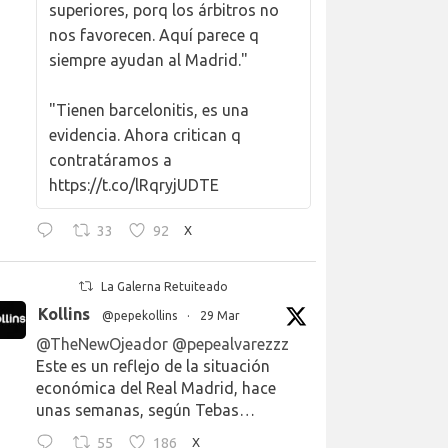
superiores, porq los árbitros no
nos favorecen. Aquí parece q
siempre ayudan al Madrid."
"Tienen barcelonitis, es una
evidencia. Ahora critican q
contratáramos a
https://t.co/lRqryjUDTE
33
92
X
La Galerna Retuiteado
Kollins
@pepekollins
·
29 Mar
@TheNewOjeador
@pepealvarezzz
Este es un reflejo de la situación
económica del Real Madrid, hace
unas semanas, según Tebas…
55
186
X