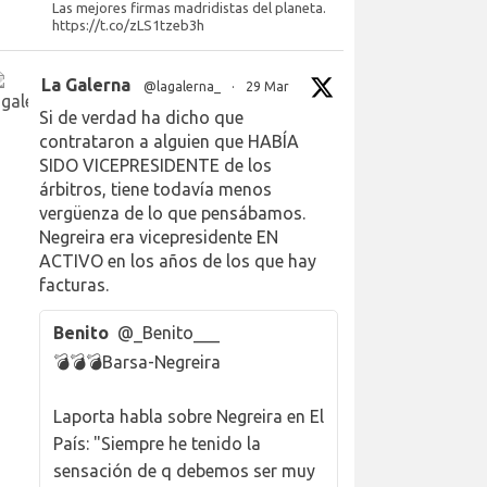
Las mejores firmas madridistas del planeta.
https://t.co/zLS1tzeb3h
La Galerna
@lagalerna_
·
29 Mar
Si de verdad ha dicho que
contrataron a alguien que HABÍA
SIDO VICEPRESIDENTE de los
árbitros, tiene todavía menos
vergüenza de lo que pensábamos.
Negreira era vicepresidente EN
ACTIVO en los años de los que hay
facturas.
Benito
@_Benito___
💣💣💣Barsa-Negreira
Laporta habla sobre Negreira en El
País: "Siempre he tenido la
sensación de q debemos ser muy