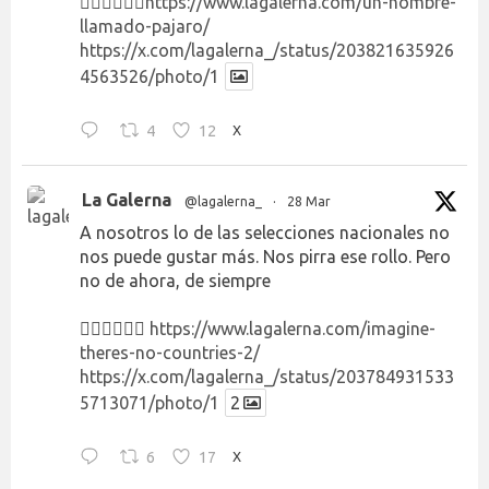
👉🏻👉🏻👉🏻
https://www.lagalerna.com/un-hombre-
llamado-pajaro/
https://x.com/lagalerna_/status/203821635926
4563526/photo/1
4
12
X
La Galerna
@lagalerna_
·
28 Mar
A nosotros lo de las selecciones nacionales no
nos puede gustar más. Nos pirra ese rollo. Pero
no de ahora, de siempre
👉🏻👉🏻👉🏻
https://www.lagalerna.com/imagine-
theres-no-countries-2/
https://x.com/lagalerna_/status/203784931533
5713071/photo/1
2
6
17
X