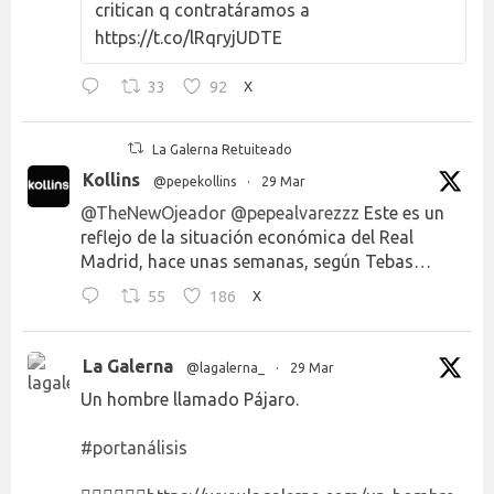
critican q contratáramos a
https://t.co/lRqryjUDTE
33
92
X
La Galerna Retuiteado
Kollins
@pepekollins
·
29 Mar
@TheNewOjeador
@pepealvarezzz
Este es un
reflejo de la situación económica del Real
Madrid, hace unas semanas, según Tebas…
55
186
X
La Galerna
@lagalerna_
·
29 Mar
Un hombre llamado Pájaro.
#portanálisis