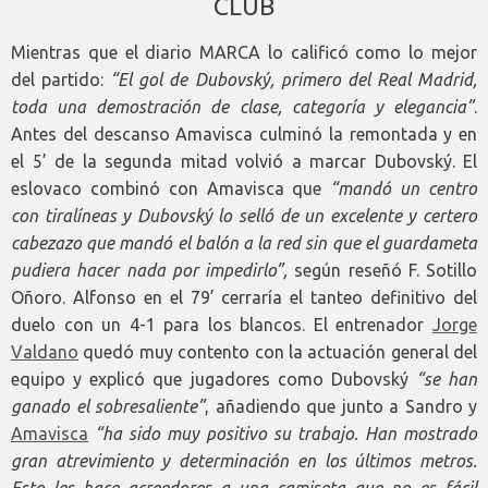
CLUB
Mientras que el diario MARCA lo calificó como lo mejor
del partido:
“El gol de Dubovský, primero del Real Madrid,
toda una demostración de clase, categoría y elegancia”
.
Antes del descanso Amavisca culminó la remontada y en
el 5’ de la segunda mitad volvió a marcar Dubovský. El
eslovaco combinó con Amavisca que
“mandó un centro
con tiralíneas y Dubovský lo selló de un excelente y certero
cabezazo que mandó el balón a la red sin que el guardameta
pudiera hacer nada por impedirlo”,
según reseñó F. Sotillo
Oñoro. Alfonso en el 79’ cerraría el tanteo definitivo del
duelo con un 4-1 para los blancos. El entrenador
Jorge
Valdano
quedó muy contento con la actuación general del
equipo y explicó que jugadores como Dubovský
“se han
ganado el sobresaliente”
, añadiendo que junto a Sandro y
Amavisca
“ha sido muy positivo su trabajo. Han mostrado
gran atrevimiento y determinación en los últimos metros.
Esto les hace acreedores a una camiseta que no es fácil