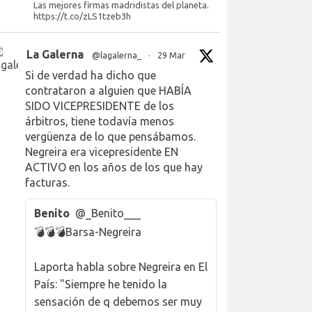
Las mejores firmas madridistas del planeta.
https://t.co/zLS1tzeb3h
La Galerna
@lagalerna_
·
29 Mar
Si de verdad ha dicho que
contrataron a alguien que HABÍA
SIDO VICEPRESIDENTE de los
árbitros, tiene todavía menos
vergüenza de lo que pensábamos.
Negreira era vicepresidente EN
ACTIVO en los años de los que hay
facturas.
Benito
@_Benito___
💣💣💣Barsa-Negreira
Laporta habla sobre Negreira en El
País: "Siempre he tenido la
sensación de q debemos ser muy