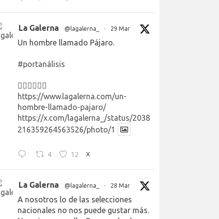
La Galerna
@lagalerna_
·
29 Mar
Un hombre llamado Pájaro.
#portanálisis
👉🏻👉🏻👉🏻
https://www.lagalerna.com/un-
hombre-llamado-pajaro/
https://x.com/lagalerna_/status/2038
216359264563526/photo/1
4
12
X
La Galerna
@lagalerna_
·
28 Mar
A nosotros lo de las selecciones
nacionales no nos puede gustar más.