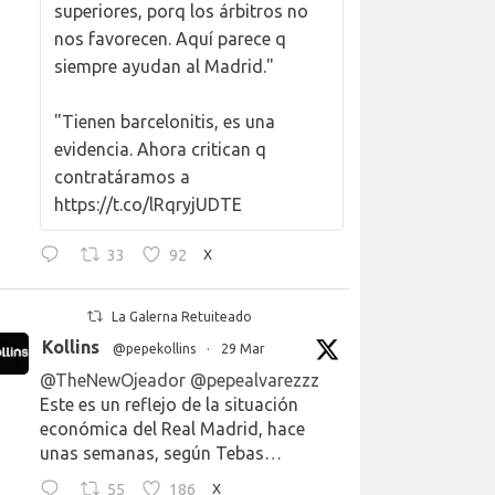
superiores, porq los árbitros no
nos favorecen. Aquí parece q
siempre ayudan al Madrid."
"Tienen barcelonitis, es una
evidencia. Ahora critican q
contratáramos a
https://t.co/lRqryjUDTE
33
92
X
La Galerna Retuiteado
Kollins
@pepekollins
·
29 Mar
@TheNewOjeador
@pepealvarezzz
Este es un reflejo de la situación
económica del Real Madrid, hace
unas semanas, según Tebas…
55
186
X