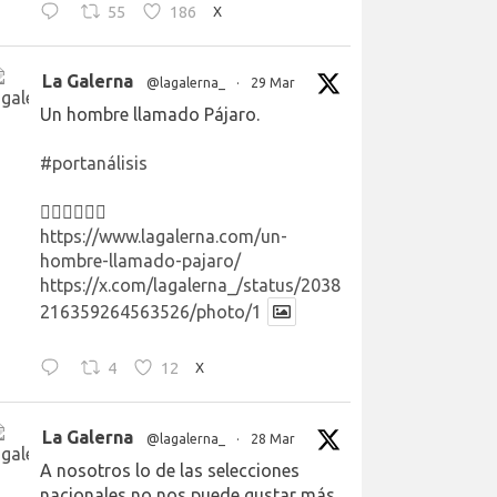
55
186
X
La Galerna
@lagalerna_
·
29 Mar
Un hombre llamado Pájaro.
#portanálisis
👉🏻👉🏻👉🏻
https://www.lagalerna.com/un-
hombre-llamado-pajaro/
https://x.com/lagalerna_/status/2038
216359264563526/photo/1
4
12
X
La Galerna
@lagalerna_
·
28 Mar
A nosotros lo de las selecciones
nacionales no nos puede gustar más.