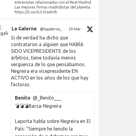
entrevistas relacionadas con el Real Madrid.
Las mejores firmas madridistas del planeta.
https://t.co/zLS1tzeb3h
La Galerna
@lagalerna_
·
29 Mar
Si de verdad ha dicho que
contrataron a alguien que HABÍA
SIDO VICEPRESIDENTE de los
árbitros, tiene todavía menos
vergüenza de lo que pensábamos.
Negreira era vicepresidente EN
ACTIVO en los años de los que hay
facturas.
Benito
@_Benito___
💣💣💣Barsa-Negreira
Laporta habla sobre Negreira en El
País: "Siempre he tenido la