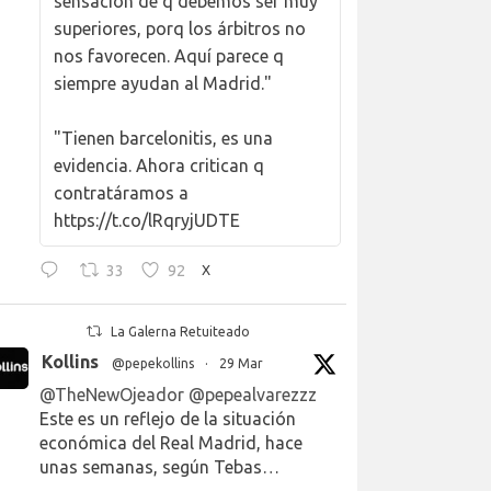
sensación de q debemos ser muy
superiores, porq los árbitros no
nos favorecen. Aquí parece q
siempre ayudan al Madrid."
"Tienen barcelonitis, es una
evidencia. Ahora critican q
contratáramos a
https://t.co/lRqryjUDTE
33
92
X
La Galerna Retuiteado
Kollins
@pepekollins
·
29 Mar
@TheNewOjeador
@pepealvarezzz
Este es un reflejo de la situación
económica del Real Madrid, hace
unas semanas, según Tebas…